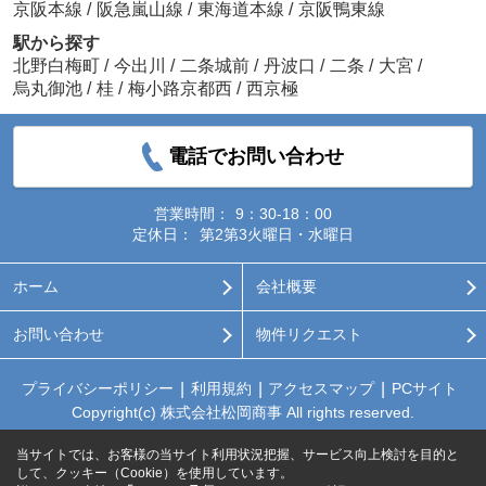
京阪本線
/
阪急嵐山線
/
東海道本線
/
京阪鴨東線
駅から探す
北野白梅町
/
今出川
/
二条城前
/
丹波口
/
二条
/
大宮
/
烏丸御池
/
桂
/
梅小路京都西
/
西京極
電話でお問い合わせ
営業時間：
9：30-18：00
定休日：
第2第3火曜日・水曜日
ホーム
会社概要
お問い合わせ
物件リクエスト
プライバシーポリシー
利用規約
アクセスマップ
PCサイト
Copyright(c) 株式会社松岡商事 All rights reserved.
当サイトでは、お客様の当サイト利用状況把握、サービス向上検討を目的と
して、クッキー（Cookie）を使用しています。