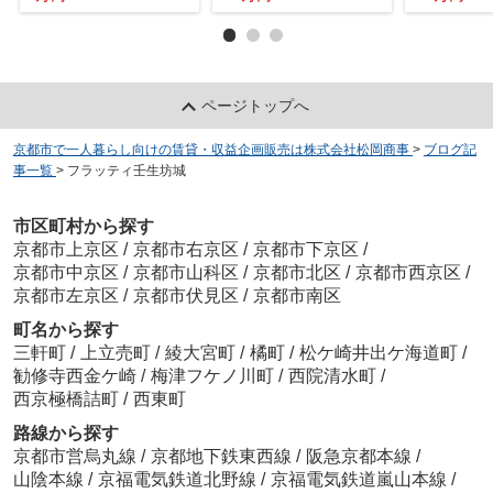
ページトップへ
京都市で一人暮らし向けの賃貸・収益企画販売は株式会社松岡商事
>
ブログ記
事一覧
>
フラッティ壬生坊城
市区町村から探す
京都市上京区
/
京都市右京区
/
京都市下京区
/
京都市中京区
/
京都市山科区
/
京都市北区
/
京都市西京区
/
京都市左京区
/
京都市伏見区
/
京都市南区
町名から探す
三軒町
/
上立売町
/
綾大宮町
/
橘町
/
松ケ崎井出ケ海道町
/
勧修寺西金ケ崎
/
梅津フケノ川町
/
西院清水町
/
西京極橋詰町
/
西東町
路線から探す
京都市営烏丸線
/
京都地下鉄東西線
/
阪急京都本線
/
山陰本線
/
京福電気鉄道北野線
/
京福電気鉄道嵐山本線
/