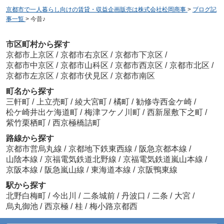
京都市で一人暮らし向けの賃貸・収益企画販売は株式会社松岡商事
>
ブログ記
事一覧
>
今昔♪
市区町村から探す
京都市上京区
/
京都市右京区
/
京都市下京区
/
京都市中京区
/
京都市山科区
/
京都市西京区
/
京都市北区
/
京都市左京区
/
京都市伏見区
/
京都市南区
町名から探す
三軒町
/
上立売町
/
綾大宮町
/
橘町
/
勧修寺西金ケ崎
/
松ケ崎井出ケ海道町
/
梅津フケノ川町
/
西新屋敷下之町
/
紫竹栗栖町
/
西京極橋詰町
路線から探す
京都市営烏丸線
/
京都地下鉄東西線
/
阪急京都本線
/
山陰本線
/
京福電気鉄道北野線
/
京福電気鉄道嵐山本線
/
京阪本線
/
阪急嵐山線
/
東海道本線
/
京阪鴨東線
駅から探す
北野白梅町
/
今出川
/
二条城前
/
丹波口
/
二条
/
大宮
/
烏丸御池
/
西京極
/
桂
/
梅小路京都西