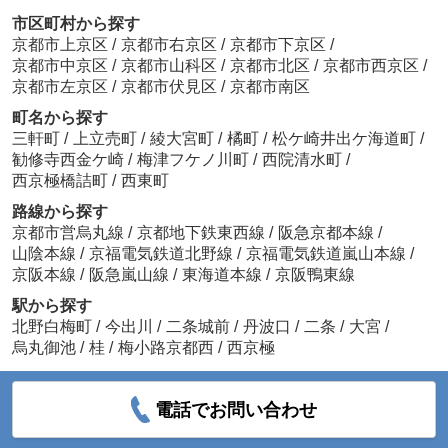
市区町村から探す
京都市上京区
/
京都市右京区
/
京都市下京区
/
京都市中京区
/
京都市山科区
/
京都市北区
/
京都市西京区
/
京都市左京区
/
京都市伏見区
/
京都市南区
町名から探す
三軒町
/
上立売町
/
綾大宮町
/
橘町
/
松ケ崎井出ケ海道町
/
勧修寺西金ケ崎
/
梅津フケノ川町
/
西院清水町
/
西京極橋詰町
/
西東町
路線から探す
京都市営烏丸線
/
京都地下鉄東西線
/
阪急京都本線
/
山陰本線
/
京福電気鉄道北野線
/
京福電気鉄道嵐山本線
/
京阪本線
/
阪急嵐山線
/
東海道本線
/
京阪鴨東線
駅から探す
北野白梅町
/
今出川
/
二条城前
/
丹波口
/
二条
/
大宮
/
烏丸御池
/
桂
/
梅小路京都西
/
西京極
電話でお問い合わせ