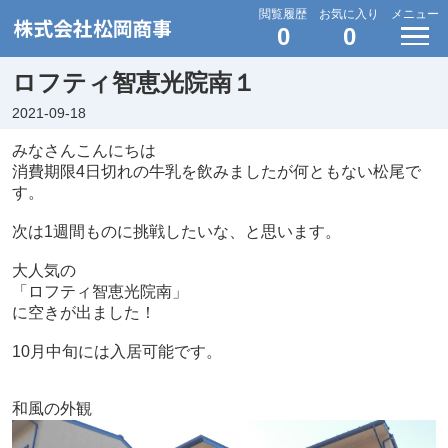
閲覧履歴
お気に入り
メニュー
0
0
ロフティ智恵光院南１
2021-09-18
みなさんこんにちは
消費期限
4
日切れの牛乳を飲みましたが何ともない松尾で
す。
次は
1
週間ものに挑戦したいな、と思います。
大人気の
「ロフティ智恵光院南」
に空きが出ました！
10月中旬には入居可能です。
和風の外観