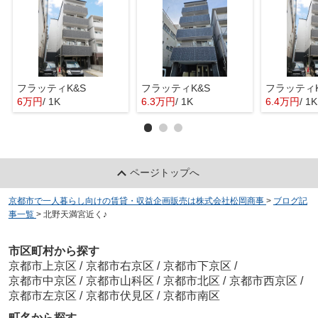
フラッティK&S
フラッティK&S
フラッティK
6万円
/ 1K
6.3万円
/ 1K
6.4万円
/ 1K
ページトップへ
京都市で一人暮らし向けの賃貸・収益企画販売は株式会社松岡商事
>
ブログ記
事一覧
>
北野天満宮近く♪
市区町村から探す
京都市上京区
/
京都市右京区
/
京都市下京区
/
京都市中京区
/
京都市山科区
/
京都市北区
/
京都市西京区
/
京都市左京区
/
京都市伏見区
/
京都市南区
町名から探す