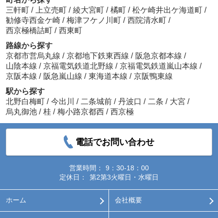
三軒町
/
上立売町
/
綾大宮町
/
橘町
/
松ケ崎井出ケ海道町
/
勧修寺西金ケ崎
/
梅津フケノ川町
/
西院清水町
/
西京極橋詰町
/
西東町
路線から探す
京都市営烏丸線
/
京都地下鉄東西線
/
阪急京都本線
/
山陰本線
/
京福電気鉄道北野線
/
京福電気鉄道嵐山本線
/
京阪本線
/
阪急嵐山線
/
東海道本線
/
京阪鴨東線
駅から探す
北野白梅町
/
今出川
/
二条城前
/
丹波口
/
二条
/
大宮
/
烏丸御池
/
桂
/
梅小路京都西
/
西京極
電話でお問い合わせ
営業時間：
9：30-18：00
定休日：
第2第3火曜日・水曜日
ホーム
会社概要