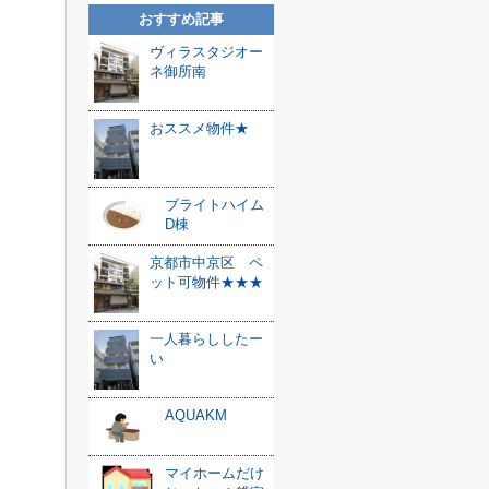
おすすめ記事
ヴィラスタジオー
ネ御所南
おススメ物件★
ブライトハイム
D棟
京都市中京区 ペ
ット可物件★★★
一人暮らししたー
い
AQUAKM
マイホームだけ