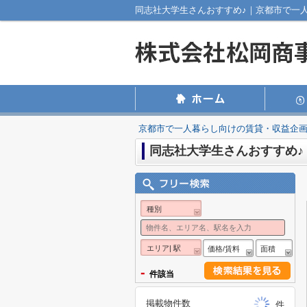
同志社大学生さんおすすめ♪｜京都市で一
京都市で一人暮らし向けの賃貸・収益企
同志社大学生さんおすすめ♪
種別
エリア| 駅
価格/賃料
面積
-
件該当
掲載物件数
件