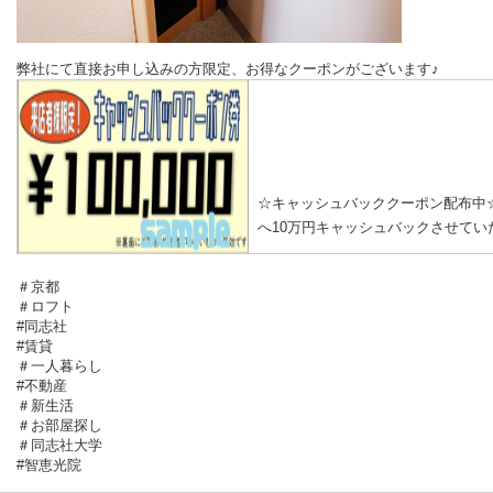
弊社にて直接お申し込みの方限定、お得なクーポンがございます♪
☆キャッシュバッククーポン配布中
＃京都
＃ロフト
#同志社
#賃貸
＃一人暮らし
#不動産
＃新生活
＃お部屋探し
＃同志社大学
#智恵光院