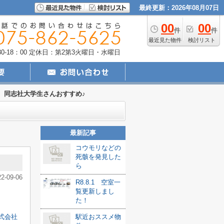
最終更新：2026年08月07日
00
00
件
件
最近見た物件
検討リスト
-18：00
定休日：第2第3火曜日・水曜日
同志社大学生さんおすすめ♪
最新記事
コウモリなどの
死骸を発見した
ら
22-09-06
R8.8.1 空室一
覧更新しまし
た！
式会社
駅近おススメ物