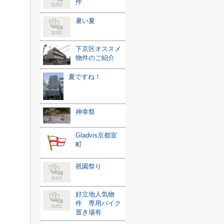
件
暑い夏
下京区オススメ
物件のご紹介
夏ですね！
神幸祭
Gladvis京都室
町
祇園祭り
好立地人気物
件 専用バイク
置き場有