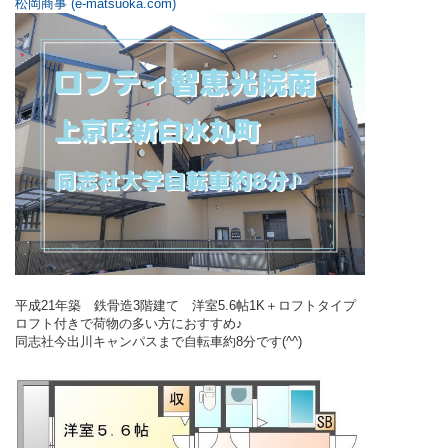
松岡商事 (e-matsuoka.com)
平成21年築　鉄骨造3階建て　洋室5.6帖1K＋ロフトタイプ
ロフト付きで荷物の多い方におすすめ♪
同志社今出川キャンパスまで自転車約8
分です(^^)