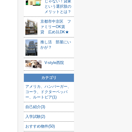
じゃない！貸家
という選択肢の
メリットとは？
京都市中京区 フ
ァミリーOK賃
貸 広め1LDK★
推し活 部屋にい
かが？
V-style西院
カテゴリ
アメリカ、ハンバーガー、
コーラ、ドクターペッパ
ー、ルートビア(1)
自己紹介(3)
入学試験(2)
おすすめ物件(50)