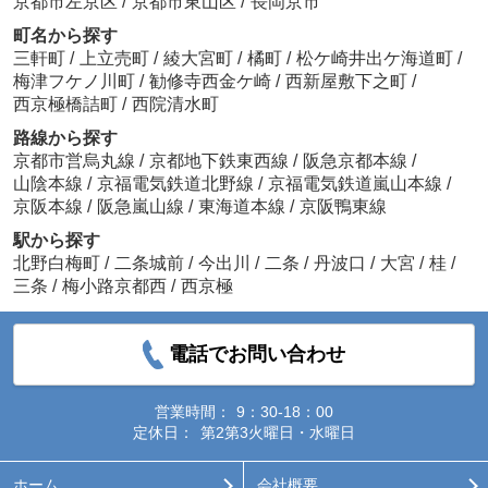
京都市左京区
/
京都市東山区
/
長岡京市
町名から探す
三軒町
/
上立売町
/
綾大宮町
/
橘町
/
松ケ崎井出ケ海道町
/
梅津フケノ川町
/
勧修寺西金ケ崎
/
西新屋敷下之町
/
西京極橋詰町
/
西院清水町
路線から探す
京都市営烏丸線
/
京都地下鉄東西線
/
阪急京都本線
/
山陰本線
/
京福電気鉄道北野線
/
京福電気鉄道嵐山本線
/
京阪本線
/
阪急嵐山線
/
東海道本線
/
京阪鴨東線
駅から探す
北野白梅町
/
二条城前
/
今出川
/
二条
/
丹波口
/
大宮
/
桂
/
三条
/
梅小路京都西
/
西京極
電話でお問い合わせ
営業時間：
9：30-18：00
定休日：
第2第3火曜日・水曜日
ホーム
会社概要