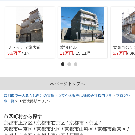
フラッティ龍大前
渡辺ビル
太秦百合ケ
5.6万円
/ 1K
11万円
/ 19.11坪
5.7万円
/ 3K
ページトップへ
京都市で一人暮らし向けの賃貸・収益企画販売は株式会社松岡商事
>
ブログ記
事一覧
>
JR西大路駅エリア♪
市区町村から探す
京都市上京区
/
京都市右京区
/
京都市下京区
/
京都市中京区
/
京都市北区
/
京都市山科区
/
京都市西京区
/