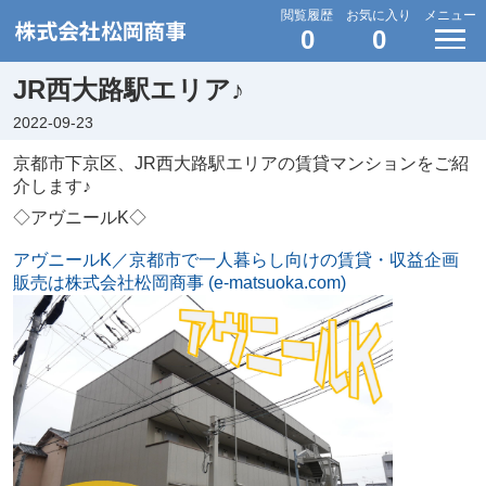
閲覧履歴
お気に入り
メニュー
0
0
JR西大路駅エリア♪
2022-09-23
京都市下京区、JR西大路駅エリアの賃貸マンションをご紹
介します♪
◇アヴニールK◇
アヴニールK／京都市で一人暮らし向けの賃貸・収益企画
販売は株式会社松岡商事 (e-matsuoka.com)