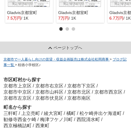
Gladvis京都室町
Gladvis京都室町
Gladvis
7.5万円
/ 1K
7万円
/ 1K
6.7万円
/ 1K
ページトップへ
京都市で一人暮らし向けの賃貸・収益企画販売は株式会社松岡商事
>
ブログ記
事一覧
>
桂徳小学校区♪
市区町村から探す
京都市上京区
/
京都市右京区
/
京都市下京区
/
京都市中京区
/
京都市山科区
/
京都市北区
/
京都市西京区
/
京都市左京区
/
京都市伏見区
/
京都市南区
町名から探す
三軒町
/
上立売町
/
綾大宮町
/
橘町
/
松ケ崎井出ケ海道町
/
勧修寺西金ケ崎
/
梅津フケノ川町
/
西院清水町
/
西京極橋詰町
/
西東町