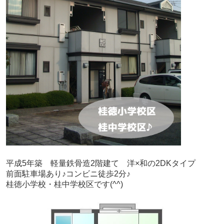
平成5年築　軽量鉄骨造2階建て　洋×和の2DKタイプ
前面駐車場あり♪コンビニ徒歩2分♪
桂徳小学校・桂中学校区です(^^)