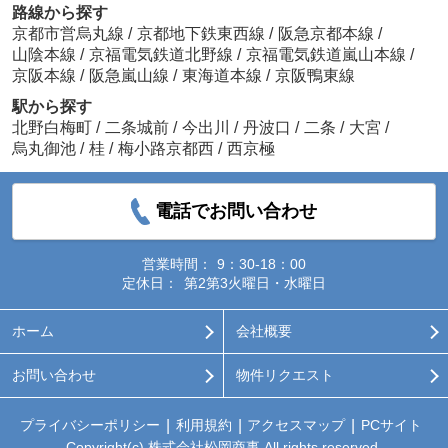
路線から探す
京都市営烏丸線
/
京都地下鉄東西線
/
阪急京都本線
/
山陰本線
/
京福電気鉄道北野線
/
京福電気鉄道嵐山本線
/
京阪本線
/
阪急嵐山線
/
東海道本線
/
京阪鴨東線
駅から探す
北野白梅町
/
二条城前
/
今出川
/
丹波口
/
二条
/
大宮
/
烏丸御池
/
桂
/
梅小路京都西
/
西京極
電話でお問い合わせ
営業時間：
9：30-18：00
定休日：
第2第3火曜日・水曜日
ホーム
会社概要
お問い合わせ
物件リクエスト
プライバシーポリシー
利用規約
アクセスマップ
PCサイト
Copyright(c) 株式会社松岡商事 All rights reserved.