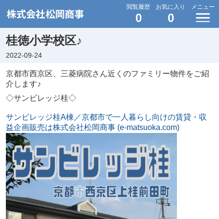
閲覧履歴
お気に入り
メニュー
0
0
桂徳小学校区♪
2022-09-24
京都市西京区、三菱病院さん近くのファミリー物件をご紹
介します♪
◇サンビレッジ桂◇
サンビレッジ桂A棟／京都市で一人暮らし向けの賃貸・収
益企画販売は株式会社松岡商事 (e-matsuoka.com)