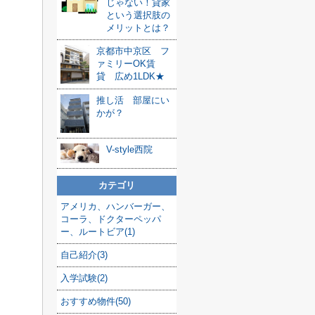
じゃない！貸家
という選択肢の
メリットとは？
京都市中京区 フ
ァミリーOK賃
貸 広め1LDK★
推し活 部屋にい
かが？
V-style西院
カテゴリ
アメリカ、ハンバーガー、
コーラ、ドクターペッパ
ー、ルートビア(1)
自己紹介(3)
入学試験(2)
おすすめ物件(50)