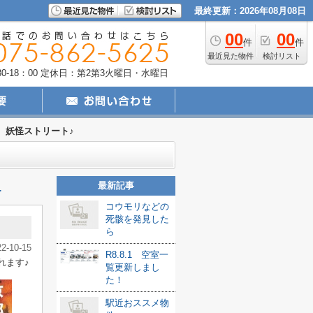
最終更新：2026年08月08日
00
00
件
件
最近見た物件
検討リスト
-18：00
定休日：第2第3火曜日・水曜日
妖怪ストリート♪
最新記事
≫
コウモリなどの
死骸を発見した
ら
22-10-15
R8.8.1 空室一
れます♪
覧更新しまし
た！
駅近おススメ物