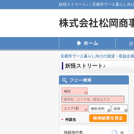
妖怪ストリート♪｜京都市で一人暮らし向
京都市で一人暮らし向けの賃貸・収益企
妖怪ストリート♪
種別
エリア| 駅
価格/賃料
面積
-
件該当
掲載物件数
件