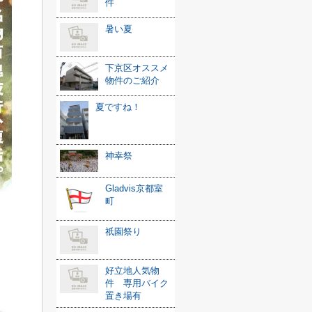
件
暑い夏
下京区オススメ
物件のご紹介
夏ですね！
神幸祭
Gladvis京都室
町
祇園祭り
好立地人気物
件 専用バイク
置き場有