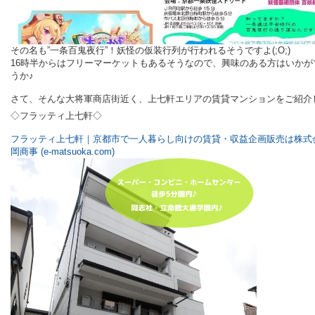
その名も”一条百鬼夜行”！妖怪の仮装行列が行われるそうですよ(;O;)
16時半からはフリーマーケットもあるそうなので、興味のある方はいかが
うか♪
さて、そんな大将軍商店街近く、上七軒エリアの賃貸マンションをご紹介
◇フラッティ上七軒◇
フラッティ上七軒｜京都市で一人暮らし向けの賃貸・収益企画販売は株式
岡商事 (e-matsuoka.com)