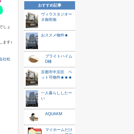
おすすめ記事
ヴィラスタジオー
ネ御所南
でしょ
おススメ物件★
します♪
ブライトハイム
会社松
D棟
京都市中京区 ペ
ット可物件★★★
一人暮らししたー
い
AQUAKM
マイホームだけ