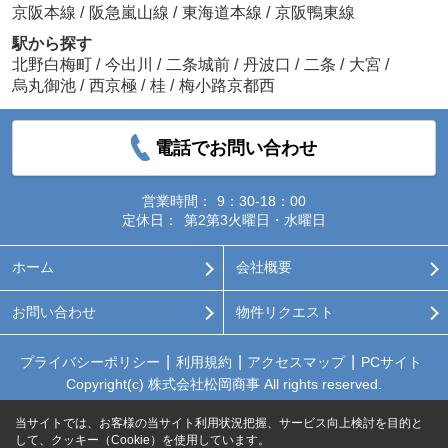
京阪本線
/
阪急嵐山線
/
東海道本線
/
京阪鴨東線
駅から探す
北野白梅町
/
今出川
/
二条城前
/
丹波口
/
二条
/
大宮
/
烏丸御池
/
西京極
/
桂
/
梅小路京都西
電話でお問い合わせ
営業時間：
9：30-18：00
定休日：
第2第3火曜日・水曜日
ホーム
会社概要
お問い合わせ
物件リクエスト
プライバシーポリシー
利用規約
アクセスマップ
PCサイト
Copyright(c) 株式会社松岡商事 All rights reserved.
当サイトでは、お客様の当サイト利用状況把握、サービス向上検討を目的と
して、クッキー（Cookie）を使用しています。