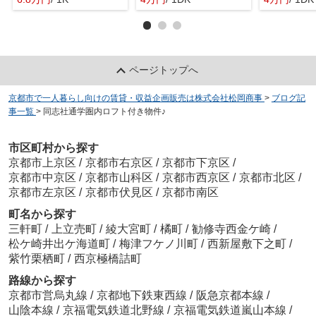
ページトップへ
京都市で一人暮らし向けの賃貸・収益企画販売は株式会社松岡商事
>
ブログ記
事一覧
>
同志社通学圏内ロフト付き物件♪
市区町村から探す
京都市上京区
/
京都市右京区
/
京都市下京区
/
京都市中京区
/
京都市山科区
/
京都市西京区
/
京都市北区
/
京都市左京区
/
京都市伏見区
/
京都市南区
町名から探す
三軒町
/
上立売町
/
綾大宮町
/
橘町
/
勧修寺西金ケ崎
/
松ケ崎井出ケ海道町
/
梅津フケノ川町
/
西新屋敷下之町
/
紫竹栗栖町
/
西京極橋詰町
路線から探す
京都市営烏丸線
/
京都地下鉄東西線
/
阪急京都本線
/
山陰本線
/
京福電気鉄道北野線
/
京福電気鉄道嵐山本線
/