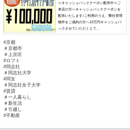
☆キャッシュバッククーポン配布中☆ご
来店の方へキャッシュバッククーポンを
配布いたします♪ご利用のうえ、弊社管理
物件をご成約の方へ10万円キャッシュバ
ックさせていただくとて...
#京都
＃京都市
＃上京区
#ロフト
#同志社
＃同志社大学
#同女
＃同志社女子大学
#賃貸
＃一人暮らし
＃新生活
＃引越し
#不動産