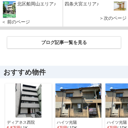
北区船岡山エリア♪
四条大宮エリア♪
＞次のページ
＜ 前のページ
ブログ記事一覧を見る
おすすめ物件
ディアネス西院
ハイツ光陽
ハイツ光陽
6.8万円
/ 1K
4万円
/ 1DK
4万円
/ 1DK