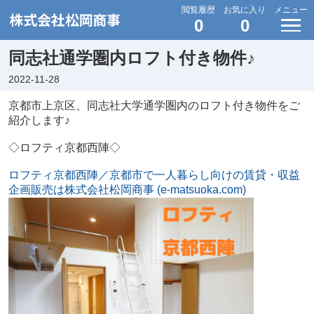
閲覧履歴
お気に入り
メニュー
0
0
同志社通学圏内ロフト付き物件♪
2022-11-28
京都市上京区、同志社大学通学圏内のロフト付き物件をご
紹介します♪
◇ロフティ京都西陣◇
ロフティ京都西陣／京都市で一人暮らし向けの賃貸・収益
企画販売は株式会社松岡商事 (e-matsuoka.com)