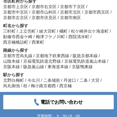
市区町村から探す
京都市上京区
/
京都市右京区
/
京都市下京区
/
京都市中京区
/
京都市山科区
/
京都市北区
/
京都市西京区
/
京都市左京区
/
京都市伏見区
/
京都市南区
町名から探す
三軒町
/
上立売町
/
綾大宮町
/
橘町
/
松ケ崎井出ケ海道町
/
勧修寺西金ケ崎
/
梅津フケノ川町
/
西院清水町
/
西京極橋詰町
/
西東町
路線から探す
京都市営烏丸線
/
京都地下鉄東西線
/
阪急京都本線
/
山陰本線
/
京福電気鉄道北野線
/
京福電気鉄道嵐山本線
/
京阪本線
/
阪急嵐山線
/
東海道本線
/
京阪鴨東線
駅から探す
北野白梅町
/
今出川
/
二条城前
/
丹波口
/
二条
/
大宮
/
烏丸御池
/
桂
/
梅小路京都西
/
西京極
電話でお問い合わせ
営業時間：
9：30-18：00