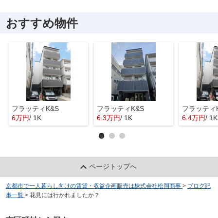
おすすめ物件
フラッティK&S
フラッティK&S
フラッティK
6万円
/ 1K
6.3万円
/ 1K
6.4万円
/ 1K
ページトップへ
京都市で一人暮らし向けの賃貸・収益企画販売は株式会社松岡商事
>
ブログ記
事一覧
>
花見には行かれましたか？