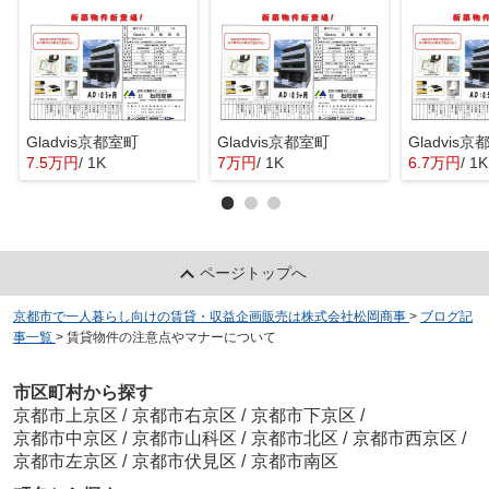
Gladvis京都室町
Gladvis京都室町
Gladvis
7.5万円
/ 1K
7万円
/ 1K
6.7万円
/ 1K
ページトップへ
京都市で一人暮らし向けの賃貸・収益企画販売は株式会社松岡商事
>
ブログ記
事一覧
>
賃貸物件の注意点やマナーについて
市区町村から探す
京都市上京区
/
京都市右京区
/
京都市下京区
/
京都市中京区
/
京都市山科区
/
京都市北区
/
京都市西京区
/
京都市左京区
/
京都市伏見区
/
京都市南区