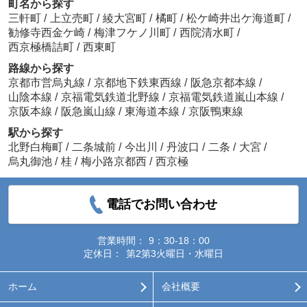
町名から探す
三軒町
/
上立売町
/
綾大宮町
/
橘町
/
松ケ崎井出ケ海道町
/
勧修寺西金ケ崎
/
梅津フケノ川町
/
西院清水町
/
西京極橋詰町
/
西東町
路線から探す
京都市営烏丸線
/
京都地下鉄東西線
/
阪急京都本線
/
山陰本線
/
京福電気鉄道北野線
/
京福電気鉄道嵐山本線
/
京阪本線
/
阪急嵐山線
/
東海道本線
/
京阪鴨東線
駅から探す
北野白梅町
/
二条城前
/
今出川
/
丹波口
/
二条
/
大宮
/
烏丸御池
/
桂
/
梅小路京都西
/
西京極
電話でお問い合わせ
営業時間：
9：30-18：00
定休日：
第2第3火曜日・水曜日
ホーム
会社概要