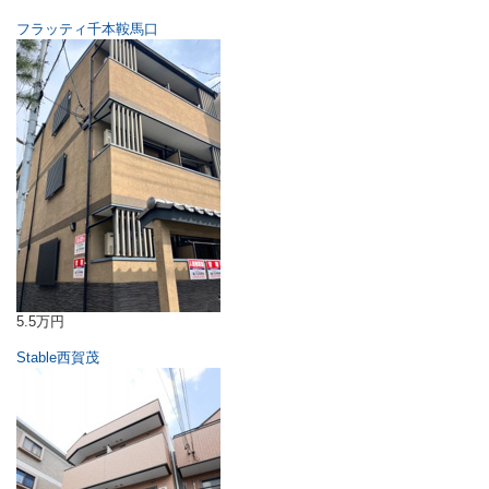
フラッティ千本鞍馬口
5.5万円
Stable西賀茂