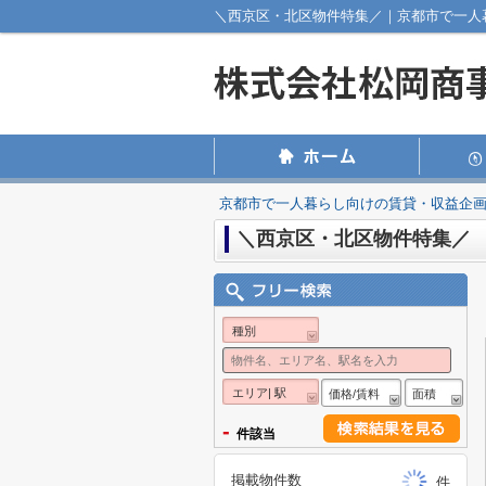
＼西京区・北区物件特集／｜京都市で一人
京都市で一人暮らし向けの賃貸・収益企
＼西京区・北区物件特集／
種別
エリア| 駅
価格/賃料
面積
-
件該当
掲載物件数
件