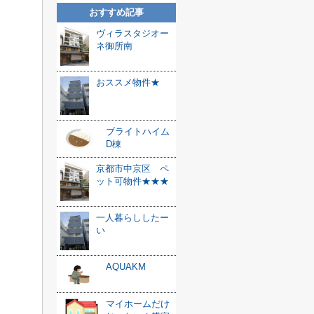
おすすめ記事
ヴィラスタジオー
ネ御所南
おススメ物件★
ブライトハイム
D棟
京都市中京区 ペ
ット可物件★★★
一人暮らししたー
い
AQUAKM
マイホームだけ