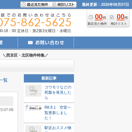
最終更新：2026年08月07日
00
00
件
件
最近見た物件
検討リスト
-18：00
定休日：第2第3火曜日・水曜日
＼西京区・北区物件特集／
最新記事
一覧
コウモリなどの
死骸を発見した
ら
R8.8.1 空室一
23-07-09
覧更新しまし
た！
駅近おススメ物