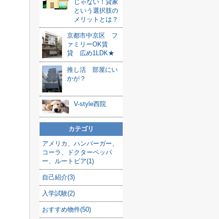
じゃない！貸家
という選択肢の
メリットとは？
京都市中京区 フ
ァミリーOK賃
貸 広め1LDK★
推し活 部屋にい
かが？
V-style西院
カテゴリ
アメリカ、ハンバーガー、
コーラ、ドクターペッパ
ー、ルートビア(1)
自己紹介(3)
入学試験(2)
おすすめ物件(50)