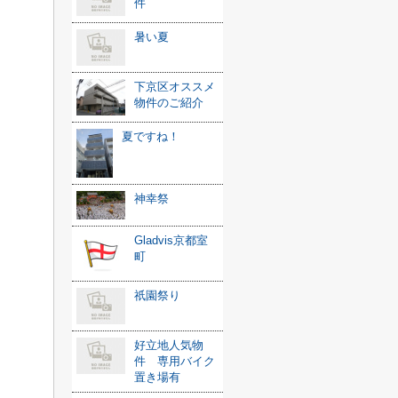
件
暑い夏
下京区オススメ
物件のご紹介
夏ですね！
神幸祭
Gladvis京都室
町
祇園祭り
好立地人気物
件 専用バイク
置き場有