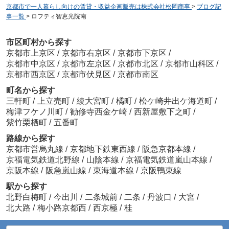
京都市で一人暮らし向けの賃貸・収益企画販売は株式会社松岡商事
>
ブログ記
事一覧
>
ロフティ智恵光院南
市区町村から探す
京都市上京区
/
京都市右京区
/
京都市下京区
/
京都市中京区
/
京都市左京区
/
京都市北区
/
京都市山科区
/
京都市西京区
/
京都市伏見区
/
京都市南区
町名から探す
三軒町
/
上立売町
/
綾大宮町
/
橘町
/
松ケ崎井出ケ海道町
/
梅津フケノ川町
/
勧修寺西金ケ崎
/
西新屋敷下之町
/
紫竹栗栖町
/
五番町
路線から探す
京都市営烏丸線
/
京都地下鉄東西線
/
阪急京都本線
/
京福電気鉄道北野線
/
山陰本線
/
京福電気鉄道嵐山本線
/
京阪本線
/
阪急嵐山線
/
東海道本線
/
京阪鴨東線
駅から探す
北野白梅町
/
今出川
/
二条城前
/
二条
/
丹波口
/
大宮
/
北大路
/
梅小路京都西
/
西京極
/
桂