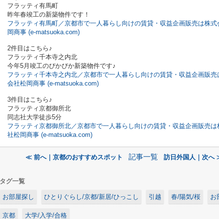
フラッティ有馬町
昨年春竣工の新築物件です！
フラッティ有馬町／京都市で一人暮らし向けの賃貸・収益企画販売は株式
岡商事 (e-matsuoka.com)
2件目はこちら♪
フラッティ千本寺之内北
今年5月竣工のぴかぴか新築物件です♪
フラッティ千本寺之内北／京都市で一人暮らし向けの賃貸・収益企画販売
会社松岡商事 (e-matsuoka.com)
3件目はこちら♪
フラッティ京都御所北
同志社大学徒歩5分
フラッティ京都御所北／京都市で一人暮らし向けの賃貸・収益企画販売は
社松岡商事 (e-matsuoka.com)
記事一覧
≪ 前へ｜京都のおすすめスポット
訪日外国人｜次へ 
タグ一覧
お部屋探し
ひとりぐらし/京都/新居/ひっこし
引越
春/陽気/桜
お
京都
大学/入学/合格