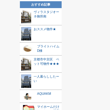
おすすめ記事
ヴィラスタジオー
ネ御所南
おススメ物件★
ブライトハイム
D棟
京都市中京区 ペ
ット可物件★★★
一人暮らししたー
い
AQUAKM
マイホームだけ