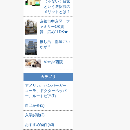
じゃない！貸家
という選択肢の
メリットとは？
京都市中京区 フ
ァミリーOK賃
貸 広め1LDK★
推し活 部屋にい
かが？
V-style西院
カテゴリ
アメリカ、ハンバーガー、
コーラ、ドクターペッパ
ー、ルートビア(1)
自己紹介(3)
入学試験(2)
おすすめ物件(50)