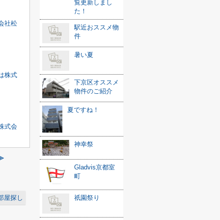
覧更新しまし
た！
会社松
駅近おススメ物
件
暑い夏
は株式
下京区オススメ
物件のご紹介
夏ですね！
株式会
神幸祭
≫
Gladvis京都室
町
部屋探し
祇園祭り