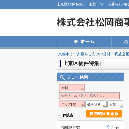
上京区物件特集♪｜京都市で一人暮らし向
京都市で一人暮らし向けの賃貸・収益企
上京区物件特集♪
種別
エリア| 駅
価格/賃料
面積
-
件該当
掲載物件数
件