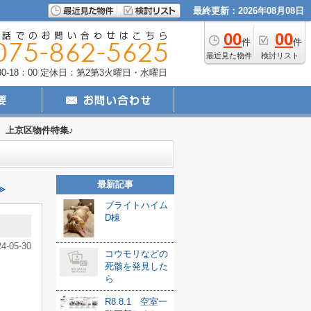
最終更新：2026年08月08日
00
00
件
件
最近見た物件
検討リスト
-18：00
定休日：第2第3火曜日・水曜日
上京区物件特集♪
最新記事
≫
ブライトハイム
D棟
24-05-30
コウモリなどの
死骸を発見した
ら
R8.8.1 空室一