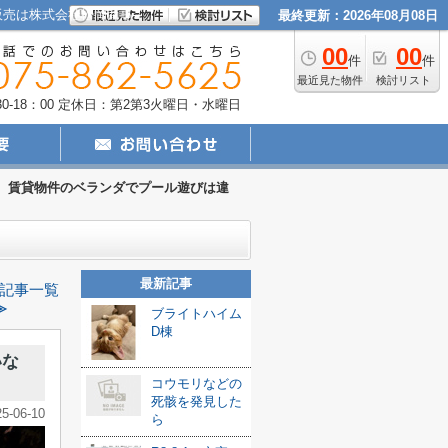
販売は株式会社松岡商事
最終更新：2026年08月08日
00
00
件
件
最近見た物件
検討リスト
-18：00
定休日：第2第3火曜日・水曜日
賃貸物件のベランダでプール遊びは違
最新記事
記事一覧
≫
ブライトハイム
D棟
いな
コウモリなどの
死骸を発見した
25-06-10
ら