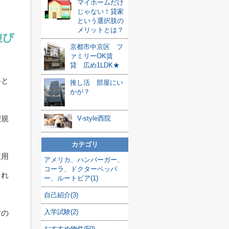
マイホームだけ
じゃない！貸家
という選択肢の
メリットとは？
遊び
京都市中京区 フ
ァミリーOK賃
貸 広め1LDK★
路と
推し活 部屋にい
かが？
理規
V-style西院
カテゴリ
使用
アメリカ、ハンバーガー、
コーラ、ドクターペッパ
とれ
ー、ルートビア(1)
自己紹介(3)
入学試験(2)
方の
おすすめ物件(50)