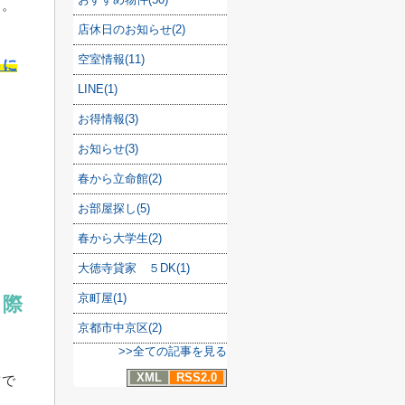
う。
店休日のお知らせ(2)
空室情報(11)
さに
LINE(1)
お得情報(3)
お知らせ(3)
春から立命館(2)
お部屋探し(5)
春から大学生(2)
大徳寺貸家 ５DK(1)
京町屋(1)
る際
京都市中京区(2)
>>全ての記事を見る
XML
RSS2.0
ツで