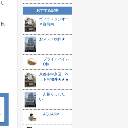
っし
おすすめ記事
ヴィラスタジオー
違反
ネ御所南
おススメ物件★
ブライトハイム
D棟
京都市中京区 ペ
ット可物件★★★
一人暮らししたー
い
AQUAKM