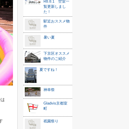
R8.8.1 空室一
覧更新しまし
た！
駅近おススメ物
件
暑い夏
下京区オススメ
物件のご紹介
夏ですね！
神幸祭
では
Gladvis京都室
町
す
祇園祭り