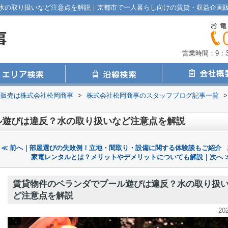
水の取り扱いなど注意点を解説｜京都市で一人暮らし向けの賃貸・収益企画
営業時間：9：30
画販売は株式会社松岡商事
>
株式会社松岡商事のスタッフブログ記事一覧
>
ル遊びは違反？水の取り扱いなど注意点を解説
≪ 前へ｜部屋選びの失敗例！立地・間取り・設備に関する体験談もご紹介
家電レンタルとは？メリットやデメリットについても解説｜次へ 
賃貸物件のベランダでプール遊びは違反？水の取り扱
ど注意点を解説
20