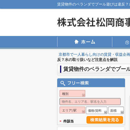
賃貸物件のベランダでプール遊びは違反？
京都市で一人暮らし向けの賃貸・収益企
反？水の取り扱いなど注意点を解説
賃貸物件のベランダでプー
種別
エリア| 駅
価格/賃料
面積
-
件該当