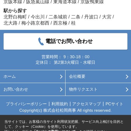
京阪本線
/
阪急嵐山線
/
東海道本線
/
京阪鴨東線
駅から探す
北野白梅町
/
今出川
/
二条城前
/
二条
/
丹波口
/
大宮
/
北大路
/
梅小路京都西
/
西京極
/
桂
電話でお問い合わせ
営業時間：
9：30-18：00
定休日：
第2第3火曜日・水曜日
ホーム
会社概要
お問い合わせ
物件リクエスト
プライバシーポリシー
利用規約
アクセスマップ
PCサイト
Copyright(c) 株式会社松岡商事 All rights reserved.
当サイトでは、お客様の当サイト利用状況把握、サービス向上検討を目的と
して、クッキー（Cookie）を使用しています。