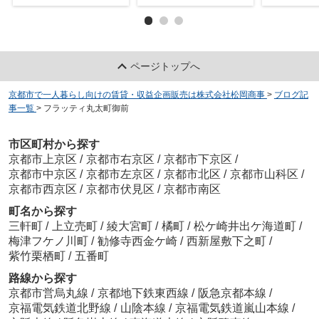
ページトップへ
京都市で一人暮らし向けの賃貸・収益企画販売は株式会社松岡商事
>
ブログ記
事一覧
>
フラッティ丸太町御前
市区町村から探す
京都市上京区
/
京都市右京区
/
京都市下京区
/
京都市中京区
/
京都市左京区
/
京都市北区
/
京都市山科区
/
京都市西京区
/
京都市伏見区
/
京都市南区
町名から探す
三軒町
/
上立売町
/
綾大宮町
/
橘町
/
松ケ崎井出ケ海道町
/
梅津フケノ川町
/
勧修寺西金ケ崎
/
西新屋敷下之町
/
紫竹栗栖町
/
五番町
路線から探す
京都市営烏丸線
/
京都地下鉄東西線
/
阪急京都本線
/
京福電気鉄道北野線
/
山陰本線
/
京福電気鉄道嵐山本線
/