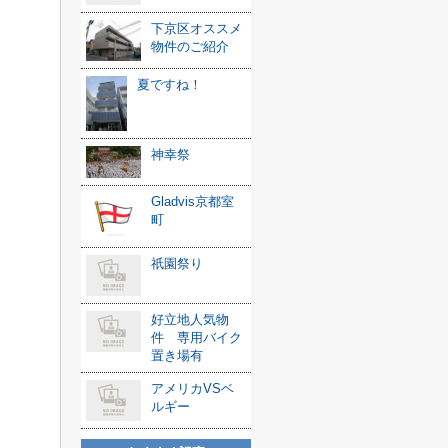
下京区オススメ
物件のご紹介
夏ですね！
神幸祭
Gladvis京都室
町
祇園祭り
好立地人気物
件 専用バイク
置き場有
アメリカVSベ
ルギー