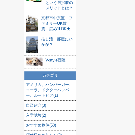
という選択肢の
メリットとは？
京都市中京区 フ
ァミリーOK賃
貸 広め1LDK★
推し活 部屋にい
かが？
V-style西院
カテゴリ
アメリカ、ハンバーガー、
コーラ、ドクターペッパ
ー、ルートビア(1)
自己紹介(3)
入学試験(2)
おすすめ物件(50)