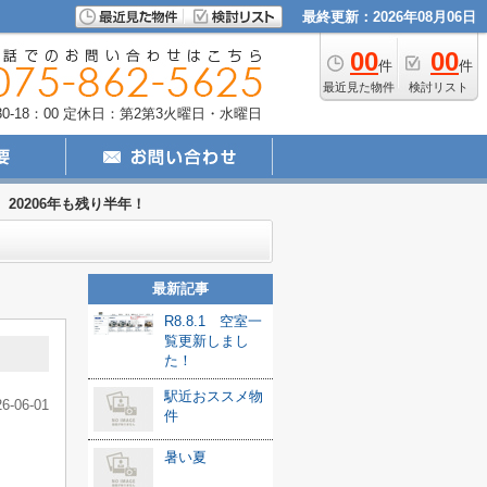
最終更新：2026年08月06日
00
00
件
件
最近見た物件
検討リスト
-18：00
定休日：第2第3火曜日・水曜日
20206年も残り半年！
最新記事
R8.8.1 空室一
覧更新しまし
た！
駅近おススメ物
26-06-01
件
暑い夏