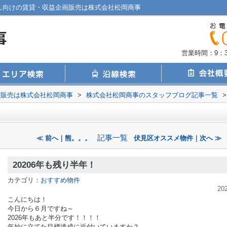
らし向けの賃貸・収益企画販売は株式会社松岡商事
営業時間：9：30
画販売は株式会社松岡商事
>
株式会社松岡商事のスタッフブログ記事一覧
>
記事一覧
≪ 前へ｜熊。。。
伏見区オススメ物件｜次へ ≫
20206年も残り半年！
カテゴリ：
おすすめ物件
20
こんにちは！
今日から６月ですね～
2026年もあと半分です！！！！
年始に立てた目標達成に近付いていますか？