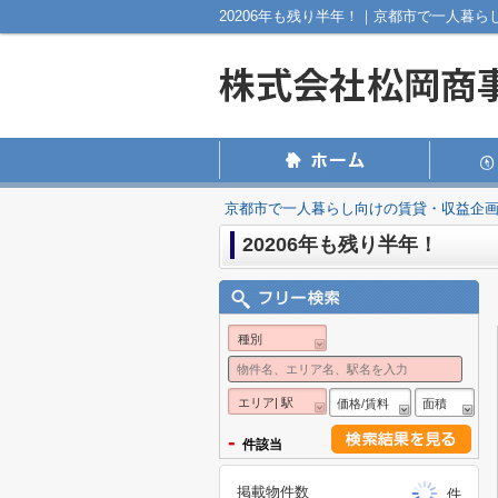
20206年も残り半年！｜京都市で一人暮
京都市で一人暮らし向けの賃貸・収益企
20206年も残り半年！
種別
エリア| 駅
価格/賃料
面積
-
件該当
掲載物件数
件