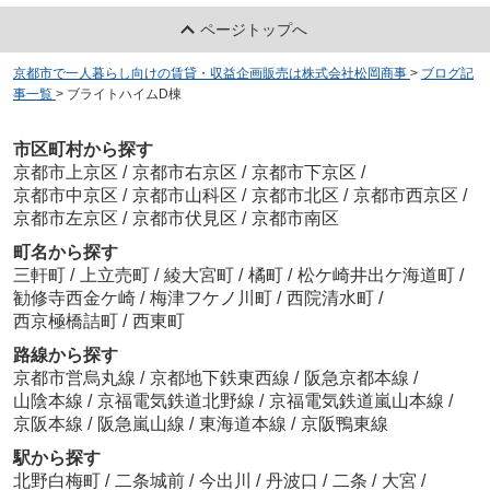
ページトップへ
京都市で一人暮らし向けの賃貸・収益企画販売は株式会社松岡商事
>
ブログ記
事一覧
>
ブライトハイムD棟
市区町村から探す
京都市上京区
/
京都市右京区
/
京都市下京区
/
京都市中京区
/
京都市山科区
/
京都市北区
/
京都市西京区
/
京都市左京区
/
京都市伏見区
/
京都市南区
町名から探す
三軒町
/
上立売町
/
綾大宮町
/
橘町
/
松ケ崎井出ケ海道町
/
勧修寺西金ケ崎
/
梅津フケノ川町
/
西院清水町
/
西京極橋詰町
/
西東町
路線から探す
京都市営烏丸線
/
京都地下鉄東西線
/
阪急京都本線
/
山陰本線
/
京福電気鉄道北野線
/
京福電気鉄道嵐山本線
/
京阪本線
/
阪急嵐山線
/
東海道本線
/
京阪鴨東線
駅から探す
北野白梅町
/
二条城前
/
今出川
/
丹波口
/
二条
/
大宮
/