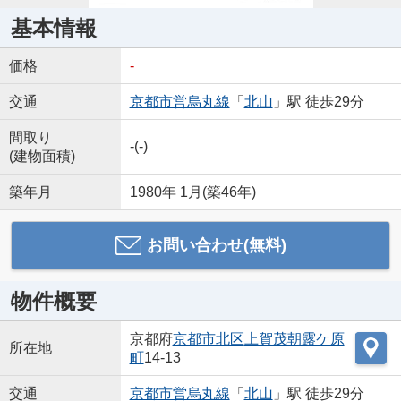
基本情報
価格
-
交通
京都市営烏丸線
「
北山
」駅 徒歩29分
間取り
-(-)
(建物面積)
築年月
1980年 1月(築46年)
お問い合わせ(無料)
物件概要
京都府
京都市北区
上賀茂朝露ケ原
所在地
町
14-13
交通
京都市営烏丸線
「
北山
」駅 徒歩29分