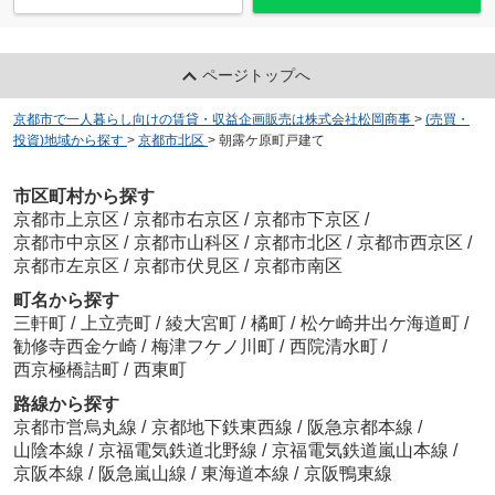
ページトップへ
京都市で一人暮らし向けの賃貸・収益企画販売は株式会社松岡商事
>
(売買・
投資)地域から探す
>
京都市北区
>
朝露ケ原町戸建て
市区町村から探す
京都市上京区
/
京都市右京区
/
京都市下京区
/
京都市中京区
/
京都市山科区
/
京都市北区
/
京都市西京区
/
京都市左京区
/
京都市伏見区
/
京都市南区
町名から探す
三軒町
/
上立売町
/
綾大宮町
/
橘町
/
松ケ崎井出ケ海道町
/
勧修寺西金ケ崎
/
梅津フケノ川町
/
西院清水町
/
西京極橋詰町
/
西東町
路線から探す
京都市営烏丸線
/
京都地下鉄東西線
/
阪急京都本線
/
山陰本線
/
京福電気鉄道北野線
/
京福電気鉄道嵐山本線
/
京阪本線
/
阪急嵐山線
/
東海道本線
/
京阪鴨東線