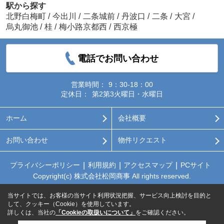
駅から探す
北野白梅町
/
今出川
/
二条城前
/
丹波口
/
二条
/
大宮
/
烏丸御池
/
桂
/
梅小路京都西
/
西京極
電話でお問い合わせ
営業時間：
9：30-18：00
定休日：
第2第3火曜日・水曜日
ホーム
会社概要
お問い合わせ
物件リクエスト
プライバシーポリシー
利用規約
アクセスマップ
PCサイト
Copyright(c) 株式会社松岡商事 All rights reserved.
当サイトでは、お客様の当サイト利用状況把握、サービス向上検討を目的と
して、クッキー（Cookie）を使用しています。
詳しくは、当社の
「Cookieの取扱いについて」
をご確認ください。