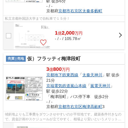
駅 徒歩6分
- / -
京都府
京都市右京区
太秦多藪町
私立京都外国語大学まで自転車で１５分！
1
2,000
億
万
円
- / - / 105.78㎡
仮）フラッティ梅津段町
売買 | 売地
3
800
億
万円
京都地下鉄東西線
「
太秦天神川
」駅 徒歩
21分
京福電気鉄道嵐山本線
「
嵐電天神川
」
駅 徒歩22分
「梅津段町」バス停下車 徒歩2分
- / -
京都府
京都市右京区
梅津高畝町
3
傾斜地よりも工事費をダウンさせやすいのが平坦地です。建築条件付きなの
で、資金計画やスケジュールが立てやすく、相場より安いというメリットが
あります。周辺の住民が日常の買い物...