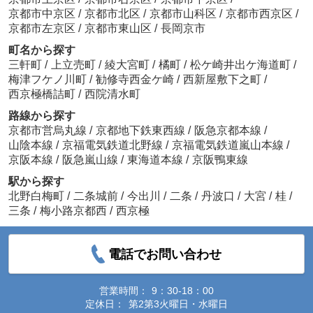
京都市中京区
/
京都市北区
/
京都市山科区
/
京都市西京区
/
京都市左京区
/
京都市東山区
/
長岡京市
町名から探す
三軒町
/
上立売町
/
綾大宮町
/
橘町
/
松ケ崎井出ケ海道町
/
梅津フケノ川町
/
勧修寺西金ケ崎
/
西新屋敷下之町
/
西京極橋詰町
/
西院清水町
路線から探す
京都市営烏丸線
/
京都地下鉄東西線
/
阪急京都本線
/
山陰本線
/
京福電気鉄道北野線
/
京福電気鉄道嵐山本線
/
京阪本線
/
阪急嵐山線
/
東海道本線
/
京阪鴨東線
駅から探す
北野白梅町
/
二条城前
/
今出川
/
二条
/
丹波口
/
大宮
/
桂
/
三条
/
梅小路京都西
/
西京極
電話でお問い合わせ
営業時間：
9：30-18：00
定休日：
第2第3火曜日・水曜日