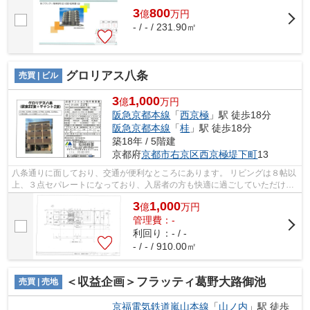
3
800
億
万
円
- / - / 231.90㎡
グロリアス八条
売買 | ビル
3
1,000
億
万円
阪急京都本線
「
西京極
」駅 徒歩18分
阪急京都本線
「
桂
」駅 徒歩18分
築18年 / 5階建
京都府
京都市右京区
西京極堤下町
13
八条通りに面しており、交通が便利なところにあります。 リビングは８帖以
上、３点セパレートになっており、入居者の方も快適に過ごしていただけま
す。
3
1,000
億
万
円
管理費：-
利回り：- / -
- / - / 910.00㎡
＜収益企画＞フラッティ葛野大路御池
売買 | 売地
京福電気鉄道嵐山本線
「
山ノ内
」駅 徒歩