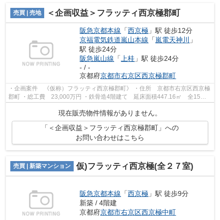
＜企画収益＞フラッティ西京極郡町
売買 | 売地
阪急京都本線
「
西京極
」駅 徒歩12分
京福電気鉄道嵐山本線
「
嵐電天神川
」
駅 徒歩24分
阪急嵐山線
「
上桂
」駅 徒歩24分
- / -
京都府
京都市右京区
西京極郡町
・企画案件 《仮称）フラッティ西京極郡町》 ・住所 京都市右京区西京極
郡町 ・総工費 23,000万円 ・鉄骨造4階建て 延床面積447.16㎡ 全15戸
・想定利回り5.60％ ♪収益物件によ...
現在販売物件情報がありません。
「＜企画収益＞フラッティ西京極郡町」への
お問い合わせはこちら
仮)フラッティ西京極(全２７室)
売買 | 新築マンション
阪急京都本線
「
西京極
」駅 徒歩9分
新築 / 4階建
京都府
京都市右京区
西京極中町