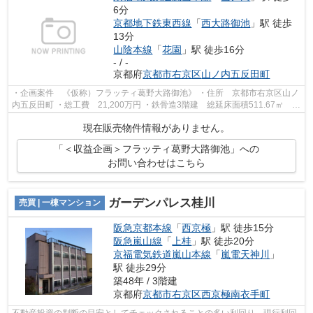
6分
京都地下鉄東西線
「
西大路御池
」駅 徒歩
13分
山陰本線
「
花園
」駅 徒歩16分
- / -
京都府
京都市右京区
山ノ内五反田町
・企画案件 《仮称）フラッティ葛野大路御池》 ・住所 京都市右京区山ノ
内五反田町 ・総工費 21,200万円 ・鉄骨造3階建 総延床面積511.67㎡ 全
15戸 ・想定利回り6.11％ ♪収益物...
現在販売物件情報がありません。
「＜収益企画＞フラッティ葛野大路御池」への
お問い合わせはこちら
ガーデンパレス桂川
売買 | 一棟マンション
阪急京都本線
「
西京極
」駅 徒歩15分
阪急嵐山線
「
上桂
」駅 徒歩20分
京福電気鉄道嵐山本線
「
嵐電天神川
」
駅 徒歩29分
築48年 / 3階建
京都府
京都市右京区
西京極南衣手町