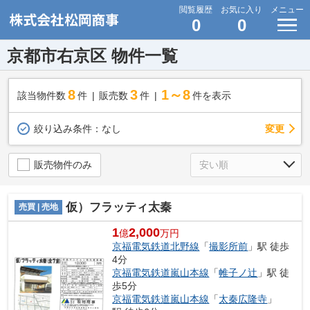
閲覧履歴
お気に入り
メニュー
0
0
京都市右京区 物件一覧
8
3
1～8
該当物件数
件
販売数
件
件を表示
変更
絞り込み条件：
なし
販売物件のみ
仮）フラッティ太秦
売買 | 売地
1
2,000
億
万円
京福電気鉄道北野線
「
撮影所前
」駅 徒歩
4分
京福電気鉄道嵐山本線
「
帷子ノ辻
」駅 徒
歩5分
京福電気鉄道嵐山本線
「
太秦広隆寺
」