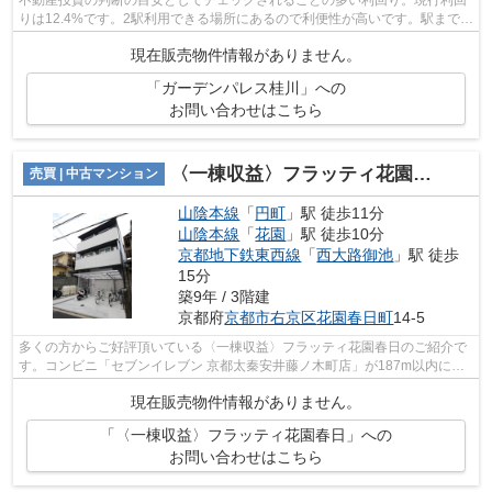
不動産投資の判断の目安としてチェックされることの多い利回り。現行利回
りは12.4%です。2駅利用できる場所にあるので利便性が高いです。駅まで徒
歩15分の場所に立地しています。
現在販売物件情報がありません。
「ガーデンパレス桂川」への
お問い合わせはこちら
〈一棟収益〉フラッティ花園春日
売買 | 中古マンション
山陰本線
「
円町
」駅 徒歩11分
山陰本線
「
花園
」駅 徒歩10分
京都地下鉄東西線
「
西大路御池
」駅 徒歩
15分
築9年 / 3階建
京都府
京都市右京区
花園春日町
14-5
多くの方からご好評頂いている〈一棟収益〉フラッティ花園春日のご紹介で
す。コンビニ「セブンイレブン 京都太秦安井藤ノ木町店」が187m以内にあ
る物件です。家から336mのところに京都...
現在販売物件情報がありません。
「〈一棟収益〉フラッティ花園春日」への
お問い合わせはこちら