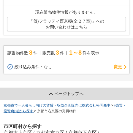
現在販売物件情報がありません。
「仮)フラッティ西京極(全２７室)」への
お問い合わせはこちら
8
3
1～8
該当物件数
件
販売数
件
件を表示
変更
絞り込み条件：
なし
ページトップへ
京都市で一人暮らし向けの賃貸・収益企画販売は株式会社松岡商事
>
(売買・
投資)地域から探す
>
京都市右京区の売買物件
市区町村から探す
京都市上京区
/
京都市右京区
/
京都市下京区
/