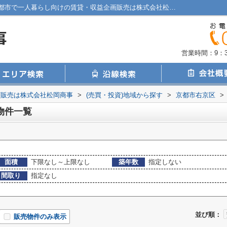
京都市右京区西京極堤下町の物件一覧｜京都市で一人暮らし向けの賃貸・収益企画販売は株式会社松岡商事
営業時間：9：30
画販売は株式会社松岡商事
>
(売買・投資)地域から探す
>
京都市右京区
>
物件一覧
面積
下限なし～上限なし
築年数
指定しない
間取り
指定なし
並び順：
販売物件のみ表示