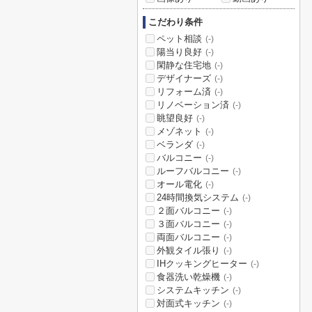
こだわり条件
ペット相談
(-)
陽当り良好
(-)
閑静な住宅地
(-)
デザイナーズ
(-)
リフォーム済
(-)
リノベーション済
(-)
眺望良好
(-)
メゾネット
(-)
ベランダ
(-)
バルコニー
(-)
ルーフバルコニー
(-)
オール電化
(-)
24時間換気システム
(-)
２面バルコニー
(-)
３面バルコニー
(-)
両面バルコニー
(-)
外観タイル張り
(-)
IHクッキングヒーター
(-)
食器洗い乾燥機
(-)
システムキッチン
(-)
対面式キッチン
(-)