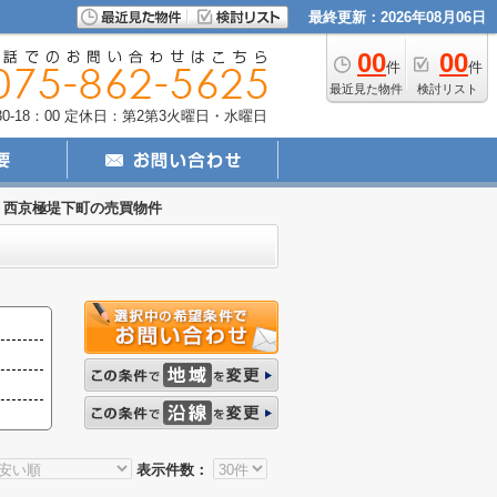
最終更新：2026年08月06日
00
00
件
件
最近見た物件
検討リスト
-18：00
定休日：第2第3火曜日・水曜日
西京極堤下町の売買物件
表示件数：