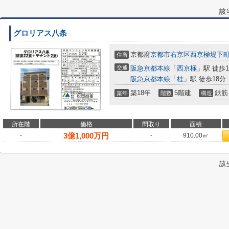
該
グロリアス八条
京都府
京都市右京区
西京極堤下
住所
交通
阪急京都本線
「
西京極
」駅 徒歩1
阪急京都本線
「
桂
」駅 徒歩18分
築18年
5階建
鉄筋
築年
階数
構造
所在階
価格
間取り
面積
3
億
1,000
万円
-
-
910.00㎡
該