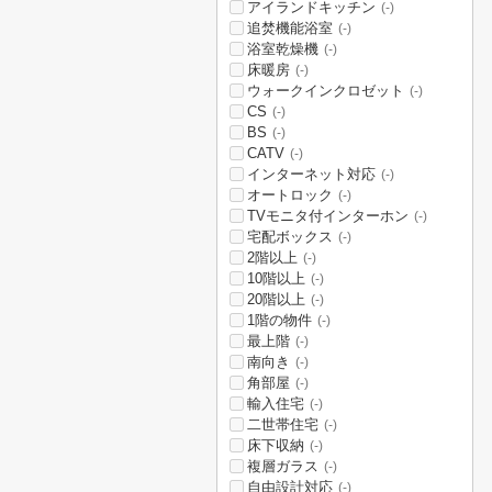
アイランドキッチン
(-)
追焚機能浴室
(-)
浴室乾燥機
(-)
床暖房
(-)
ウォークインクロゼット
(-)
CS
(-)
BS
(-)
CATV
(-)
インターネット対応
(-)
オートロック
(-)
TVモニタ付インターホン
(-)
宅配ボックス
(-)
2階以上
(-)
10階以上
(-)
20階以上
(-)
1階の物件
(-)
最上階
(-)
南向き
(-)
角部屋
(-)
輸入住宅
(-)
二世帯住宅
(-)
床下収納
(-)
複層ガラス
(-)
自由設計対応
(-)