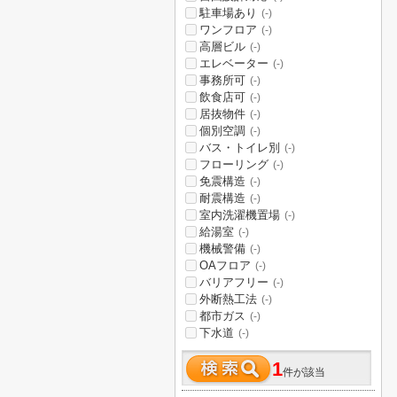
駐車場あり
(-)
ワンフロア
(-)
高層ビル
(-)
エレベーター
(-)
事務所可
(-)
飲食店可
(-)
居抜物件
(-)
個別空調
(-)
バス・トイレ別
(-)
フローリング
(-)
免震構造
(-)
耐震構造
(-)
室内洗濯機置場
(-)
給湯室
(-)
機械警備
(-)
OAフロア
(-)
バリアフリー
(-)
外断熱工法
(-)
都市ガス
(-)
下水道
(-)
1
件が該当