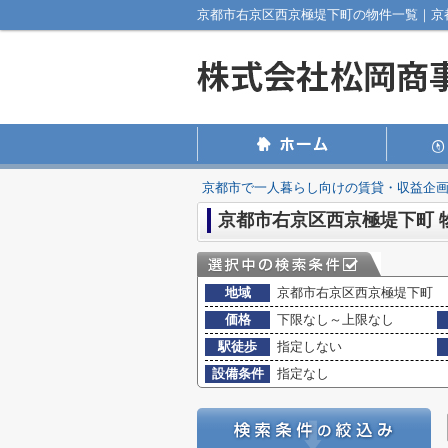
京都市で一人暮らし向けの賃貸・収益企
京都市右京区西京極堤下町 
地域
京都市右京区西京極堤下町
価格
下限なし～上限なし
駅徒歩
指定しない
設備条件
指定なし