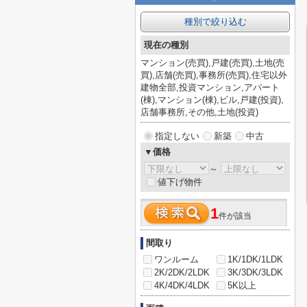
種別で絞り込む
現在の種別
マンション(売買),戸建(売買),土地(売
買),店舗(売買),事務所(売買),住宅以外
建物全部,投資マンション,アパート
(棟),マンション(棟),ビル,戸建(投資),
店舗事務所,その他,土地(投資)
指定しない
新築
中古
▼価格
～
値下げ物件
1
件が該当
間取り
ワンルーム
1K/1DK/1LDK
2K/2DK/2LDK
3K/3DK/3LDK
4K/4DK/4LDK
5K以上