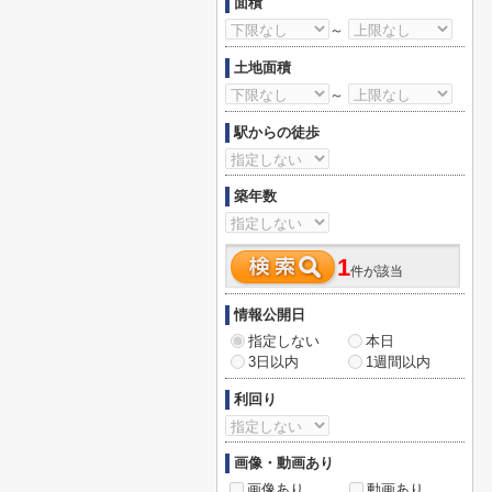
面積
～
土地面積
～
駅からの徒歩
築年数
1
件が該当
情報公開日
指定しない
本日
3日以内
1週間以内
利回り
画像・動画あり
画像あり
動画あり