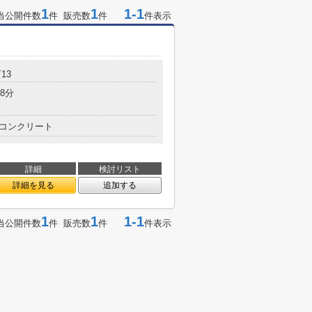
1
1
1-1
当公開件数
件 販売数
件
件表示
町
13
8分
コンクリート
詳細
検討リスト
詳細を見る
追加する
1
1
1-1
当公開件数
件 販売数
件
件表示