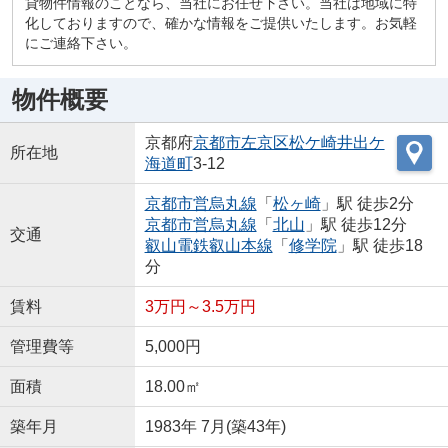
貸物件情報のことなら、当社にお任せ下さい。当社は地域に特
化しておりますので、確かな情報をご提供いたします。お気軽
にご連絡下さい。
物件概要
京都府
京都市左京区
松ケ崎井出ケ
所在地
海道町
3-12
京都市営烏丸線
「
松ヶ崎
」駅 徒歩2分
京都市営烏丸線
「
北山
」駅 徒歩12分
交通
叡山電鉄叡山本線
「
修学院
」駅 徒歩18
分
賃料
3万円～3.5万円
管理費等
5,000円
面積
18.00㎡
築年月
1983年 7月(築43年)