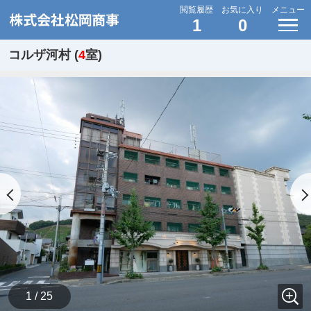
閲覧履歴
お気に入り
メニュー
1
0
コルザ河村 (
4
室)
1 / 25