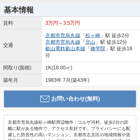
基本情報
賃料
3万円～3.5万円
京都市営烏丸線
「
松ヶ崎
」駅 徒歩2分
京都市営烏丸線
「
北山
」駅 徒歩12分
交通
叡山電鉄叡山本線
「
修学院
」駅 徒歩18
分
間取り(面積)
1K(18.00㎡)
築年月
1983年 7月(築43年)
お問い合わせ(無料)
京都市営烏丸線松ヶ崎駅周辺物件：コルザ河村。徒歩2分の距
離に駅がある物件で、アクセス良好です。プライバシーにも配
慮した防音性の高いマンション。京都市左京区の地域情報や賃