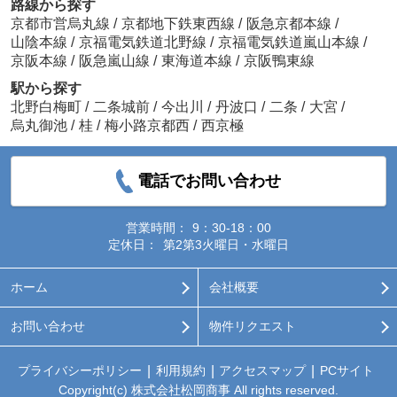
路線から探す
京都市営烏丸線
/
京都地下鉄東西線
/
阪急京都本線
/
山陰本線
/
京福電気鉄道北野線
/
京福電気鉄道嵐山本線
/
京阪本線
/
阪急嵐山線
/
東海道本線
/
京阪鴨東線
駅から探す
北野白梅町
/
二条城前
/
今出川
/
丹波口
/
二条
/
大宮
/
烏丸御池
/
桂
/
梅小路京都西
/
西京極
電話でお問い合わせ
営業時間：
9：30-18：00
定休日：
第2第3火曜日・水曜日
ホーム
会社概要
お問い合わせ
物件リクエスト
プライバシーポリシー
利用規約
アクセスマップ
PCサイト
Copyright(c) 株式会社松岡商事 All rights reserved.