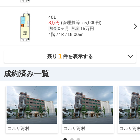
401
3万円
(管理費等：5,000円)
0ヶ月
15万円
敷金
礼金
4階
18.00㎡
1K
1
残り
件を表示する
成約済み一覧
コルザ河村
コルザ河村
コルザ河