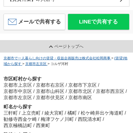
メールで共有する
LINEで共有する
ページトップへ
京都市で一人暮らし向けの賃貸・収益企画販売は株式会社松岡商事
>
(賃貸)地
域から探す
>
京都市左京区
>
コルザ河村
市区町村から探す
京都市上京区
/
京都市右京区
/
京都市下京区
/
京都市中京区
/
京都市山科区
/
京都市北区
/
京都市西京区
/
京都市左京区
/
京都市伏見区
/
京都市南区
町名から探す
三軒町
/
上立売町
/
綾大宮町
/
橘町
/
松ケ崎井出ケ海道町
/
勧修寺西金ケ崎
/
梅津フケノ川町
/
西院清水町
/
西京極橋詰町
/
西東町