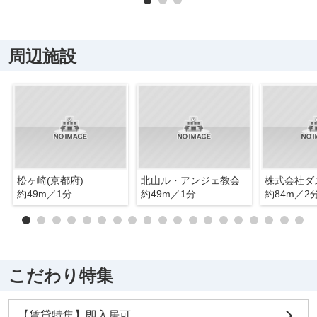
周辺施設
松ヶ崎(京都府)
北山ル・アンジェ教会
株式会社ダ
約49m／1分
約49m／1分
約84m／2
こだわり特集
【賃貸特集】即入居可