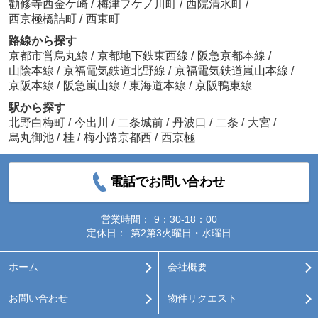
勧修寺西金ケ崎
/
梅津フケノ川町
/
西院清水町
/
西京極橋詰町
/
西東町
路線から探す
京都市営烏丸線
/
京都地下鉄東西線
/
阪急京都本線
/
山陰本線
/
京福電気鉄道北野線
/
京福電気鉄道嵐山本線
/
京阪本線
/
阪急嵐山線
/
東海道本線
/
京阪鴨東線
駅から探す
北野白梅町
/
今出川
/
二条城前
/
丹波口
/
二条
/
大宮
/
烏丸御池
/
桂
/
梅小路京都西
/
西京極
電話でお問い合わせ
営業時間：
9：30-18：00
定休日：
第2第3火曜日・水曜日
ホーム
会社概要
お問い合わせ
物件リクエスト