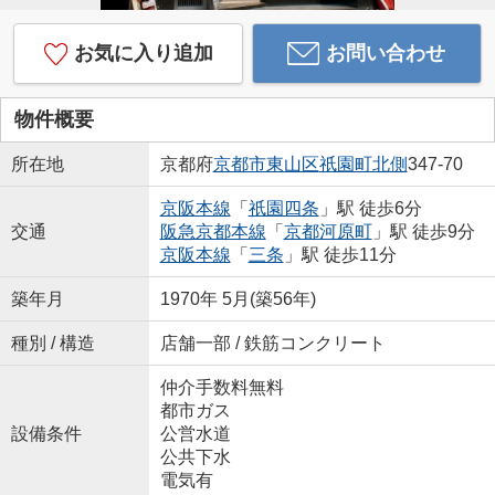
お気に入り追加
お問い合わせ
物件概要
所在地
京都府
京都市東山区
祇園町北側
347-70
京阪本線
「
祇園四条
」駅 徒歩6分
交通
阪急京都本線
「
京都河原町
」駅 徒歩9分
京阪本線
「
三条
」駅 徒歩11分
築年月
1970年 5月(築56年)
種別 / 構造
店舗一部 / 鉄筋コンクリート
仲介手数料無料
都市ガス
設備条件
公営水道
公共下水
電気有