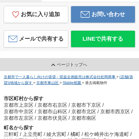
お気に入り追加
お問い合わせ
メールで共有する
LINEで共有する
ページトップへ
京都市で一人暮らし向けの賃貸・収益企画販売は株式会社松岡商事
>
(店舗(賃
貸))地域から探す
>
京都市東山区
>
Stable祇園
>
過去掲載物件
市区町村から探す
京都市上京区
/
京都市右京区
/
京都市下京区
/
京都市中京区
/
京都市山科区
/
京都市北区
/
京都市西京区
/
京都市左京区
/
京都市伏見区
/
京都市南区
町名から探す
三軒町
/
上立売町
/
綾大宮町
/
橘町
/
松ケ崎井出ケ海道町
/