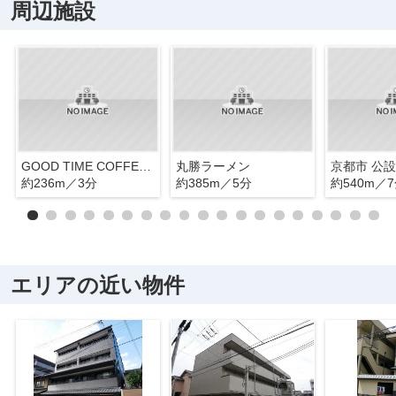
周辺施設
GOOD TIME COFFEE(グッドタイムコーヒー)
丸勝ラーメン
約236m／3分
約385m／5分
約540m／
エリアの近い物件