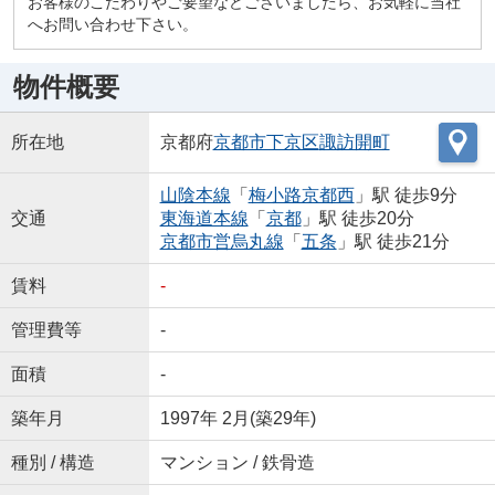
お客様のこだわりやご要望などございましたら、お気軽に当社
へお問い合わせ下さい。
物件概要
所在地
京都府
京都市下京区
諏訪開町
山陰本線
「
梅小路京都西
」駅 徒歩9分
交通
東海道本線
「
京都
」駅 徒歩20分
京都市営烏丸線
「
五条
」駅 徒歩21分
賃料
-
管理費等
-
面積
-
築年月
1997年 2月(築29年)
種別 / 構造
マンション / 鉄骨造