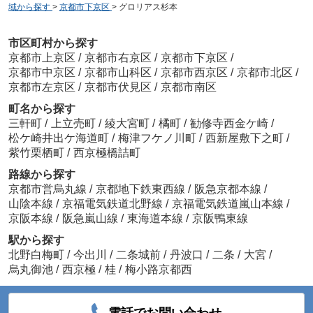
域から探す
>
京都市下京区
>
グロリアス杉本
市区町村から探す
京都市上京区
/
京都市右京区
/
京都市下京区
/
京都市中京区
/
京都市山科区
/
京都市西京区
/
京都市北区
/
京都市左京区
/
京都市伏見区
/
京都市南区
町名から探す
三軒町
/
上立売町
/
綾大宮町
/
橘町
/
勧修寺西金ケ崎
/
松ケ崎井出ケ海道町
/
梅津フケノ川町
/
西新屋敷下之町
/
紫竹栗栖町
/
西京極橋詰町
路線から探す
京都市営烏丸線
/
京都地下鉄東西線
/
阪急京都本線
/
山陰本線
/
京福電気鉄道北野線
/
京福電気鉄道嵐山本線
/
京阪本線
/
阪急嵐山線
/
東海道本線
/
京阪鴨東線
駅から探す
北野白梅町
/
今出川
/
二条城前
/
丹波口
/
二条
/
大宮
/
烏丸御池
/
西京極
/
桂
/
梅小路京都西
電話でお問い合わせ