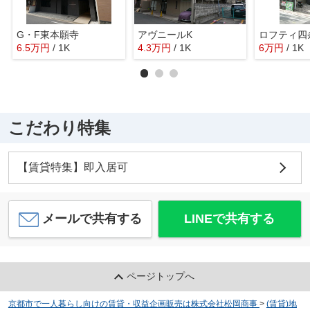
G・F東本願寺
アヴニールK
ロフティ四
6.5
万
円
/ 1K
4.3
万
円
/ 1K
6
万
円
/ 1K
こだわり特集
【賃貸特集】即入居可
メールで共有する
LINEで共有する
ページトップへ
京都市で一人暮らし向けの賃貸・収益企画販売は株式会社松岡商事
>
(賃貸)地