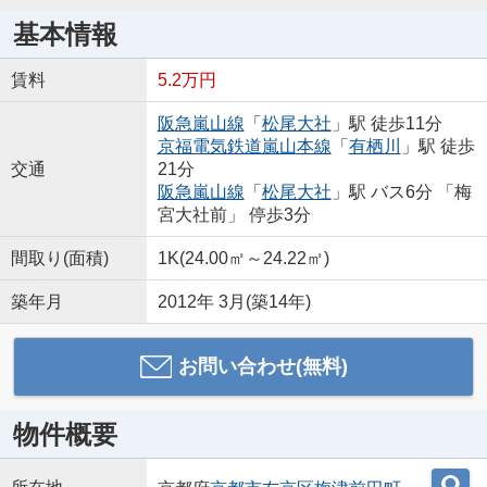
基本情報
賃料
5.2万円
阪急嵐山線
「
松尾大社
」駅 徒歩11分
京福電気鉄道嵐山本線
「
有栖川
」駅 徒歩
交通
21分
阪急嵐山線
「
松尾大社
」駅 バス6分 「梅
宮大社前」 停歩3分
間取り(面積)
1K(24.00㎡～24.22㎡)
築年月
2012年 3月(築14年)
お問い合わせ(無料)
物件概要