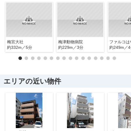
梅宮大社
梅津動物病院
約332m／5分
約229m／3分
約249m／
エリアの近い物件