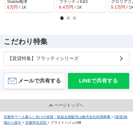
Stable梅津
フラッティK&S
グロリアス
5
万
円
/ 1K
6.4
万
円
/ 1K
5.1
万
円
/ 1
こだわり特集
【賃貸特集】フラッティシリーズ
メールで共有する
LINEで共有する
ページトップへ
京都市で一人暮らし向けの賃貸・収益企画販売は株式会社松岡商事
>
(賃貸)地
域から探す
>
京都市右京区
>
ブライトハイムA棟