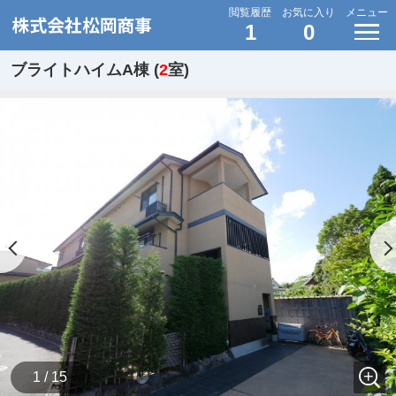
閲覧履歴
お気に入り
メニュー
1
0
ブライトハイムA棟 (
2
室)
1 / 15