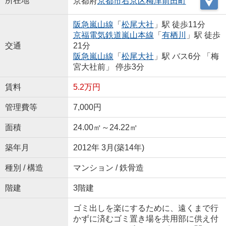
所在地
京都府
京都市右京区
梅津前田町
阪急嵐山線
「
松尾大社
」駅 徒歩11分
京福電気鉄道嵐山本線
「
有栖川
」駅 徒歩
交通
21分
阪急嵐山線
「
松尾大社
」駅 バス6分 「梅
宮大社前」 停歩3分
賃料
5.2万円
管理費等
7,000円
面積
24.00㎡～24.22㎡
築年月
2012年 3月(築14年)
種別 / 構造
マンション / 鉄骨造
階建
3階建
ゴミ出しを楽にするために、遠くまで行
かずに済むゴミ置き場を共用部に供え付