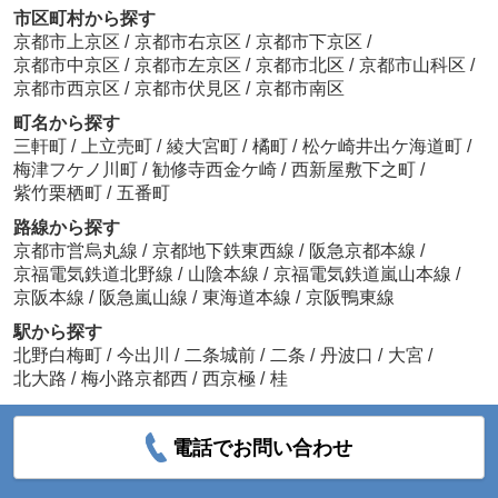
市区町村から探す
京都市上京区
/
京都市右京区
/
京都市下京区
/
京都市中京区
/
京都市左京区
/
京都市北区
/
京都市山科区
/
京都市西京区
/
京都市伏見区
/
京都市南区
町名から探す
三軒町
/
上立売町
/
綾大宮町
/
橘町
/
松ケ崎井出ケ海道町
/
梅津フケノ川町
/
勧修寺西金ケ崎
/
西新屋敷下之町
/
紫竹栗栖町
/
五番町
路線から探す
京都市営烏丸線
/
京都地下鉄東西線
/
阪急京都本線
/
京福電気鉄道北野線
/
山陰本線
/
京福電気鉄道嵐山本線
/
京阪本線
/
阪急嵐山線
/
東海道本線
/
京阪鴨東線
駅から探す
北野白梅町
/
今出川
/
二条城前
/
二条
/
丹波口
/
大宮
/
北大路
/
梅小路京都西
/
西京極
/
桂
電話でお問い合わせ