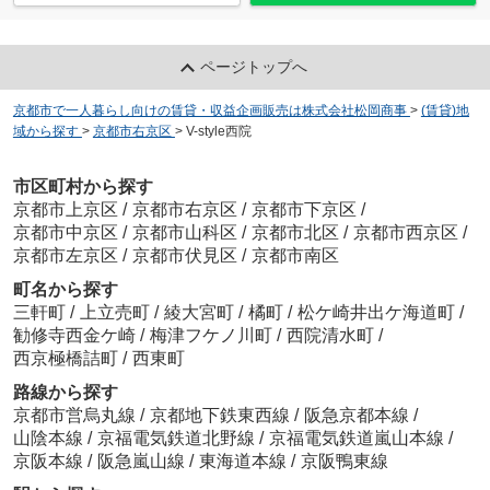
ページトップへ
京都市で一人暮らし向けの賃貸・収益企画販売は株式会社松岡商事
>
(賃貸)地
域から探す
>
京都市右京区
>
V-style西院
市区町村から探す
京都市上京区
/
京都市右京区
/
京都市下京区
/
京都市中京区
/
京都市山科区
/
京都市北区
/
京都市西京区
/
京都市左京区
/
京都市伏見区
/
京都市南区
町名から探す
三軒町
/
上立売町
/
綾大宮町
/
橘町
/
松ケ崎井出ケ海道町
/
勧修寺西金ケ崎
/
梅津フケノ川町
/
西院清水町
/
西京極橋詰町
/
西東町
路線から探す
京都市営烏丸線
/
京都地下鉄東西線
/
阪急京都本線
/
山陰本線
/
京福電気鉄道北野線
/
京福電気鉄道嵐山本線
/
京阪本線
/
阪急嵐山線
/
東海道本線
/
京阪鴨東線