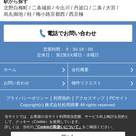
駅から探す
北野白梅町
/
二条城前
/
今出川
/
丹波口
/
二条
/
大宮
/
烏丸御池
/
桂
/
梅小路京都西
/
西京極
電話でお問い合わせ
営業時間：
9：30-18：00
定休日：
第2第3火曜日・水曜日
ホーム
会社概要
お問い合わせ
物件リクエスト
プライバシーポリシー
利用規約
アクセスマップ
PCサイト
Copyright(c) 株式会社松岡商事 All rights reserved.
当サイトでは、お客様の当サイト利用状況把握、サービス向上検討を目的と
して、クッキー（Cookie）を使用しています。
詳しくは、当社の
「Cookieの取扱いについて」
をご確認ください。