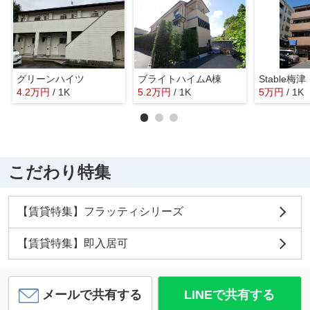
グリーンハイツ
ブライトハイムA棟
Stable梅津
4.2
万
円
/ 1K
5.2
万
円
/ 1K
5
万
円
/ 1K
こだわり特集
【賃貸特集】フラッティシリーズ
【賃貸特集】即入居可
メールで共有する
LINEで共有する