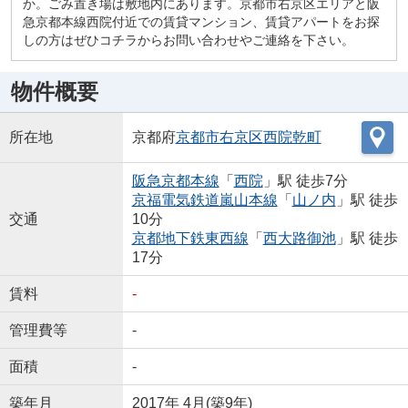
か。ごみ置き場は敷地内にあります。京都市右京区エリアと阪
急京都本線西院付近での賃貸マンション、賃貸アパートをお探
しの方はぜひコチラからお問い合わせやご連絡を下さい。
物件概要
所在地
京都府
京都市右京区
西院乾町
阪急京都本線
「
西院
」駅 徒歩7分
京福電気鉄道嵐山本線
「
山ノ内
」駅 徒歩
交通
10分
京都地下鉄東西線
「
西大路御池
」駅 徒歩
17分
賃料
-
管理費等
-
面積
-
築年月
2017年 4月(築9年)