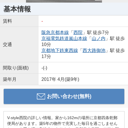
基本情報
賃料
-
阪急京都本線
「
西院
」駅 徒歩7分
京福電気鉄道嵐山本線
「
山ノ内
」駅 徒歩
交通
10分
京都地下鉄東西線
「
西大路御池
」駅 徒歩
17分
間取り(面積)
-(-)
築年月
2017年 4月(築9年)
お問い合わせ(無料)
V-style西院の詳しい情報。家から162mの場所に京都四条乾郵
便局があります。築5年の物件で充実した毎日を過ごしません