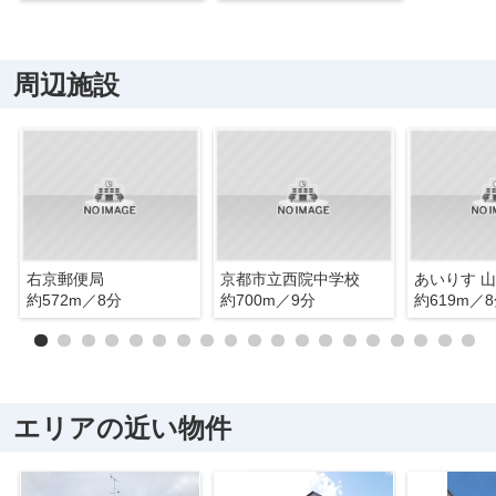
周辺施設
右京郵便局
京都市立西院中学校
あいりす 
約572m／8分
約700m／9分
約619m／
エリアの近い物件