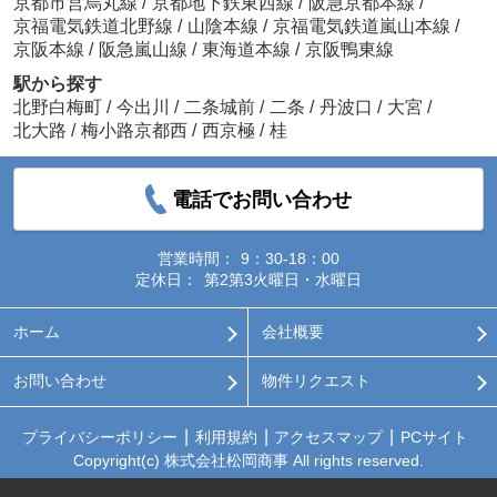
京都市営烏丸線
/
京都地下鉄東西線
/
阪急京都本線
/
京福電気鉄道北野線
/
山陰本線
/
京福電気鉄道嵐山本線
/
京阪本線
/
阪急嵐山線
/
東海道本線
/
京阪鴨東線
駅から探す
北野白梅町
/
今出川
/
二条城前
/
二条
/
丹波口
/
大宮
/
北大路
/
梅小路京都西
/
西京極
/
桂
電話でお問い合わせ
営業時間：
9：30-18：00
定休日：
第2第3火曜日・水曜日
ホーム
会社概要
お問い合わせ
物件リクエスト
プライバシーポリシー
利用規約
アクセスマップ
PCサイト
Copyright(c) 株式会社松岡商事 All rights reserved.