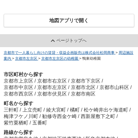
地図アプリで開く
ページトップへ
京都市で一人暮らし向けの賃貸・収益企画販売は株式会社松岡商事
>
周辺施設
案内
>
京都市左京区
>
京都市左京区の幼稚園
>
鴨東幼稚園
市区町村から探す
京都市上京区
/
京都市右京区
/
京都市下京区
/
京都市中京区
/
京都市左京区
/
京都市北区
/
京都市山科区
/
京都市西京区
/
京都市伏見区
/
京都市南区
町名から探す
三軒町
/
上立売町
/
綾大宮町
/
橘町
/
松ケ崎井出ケ海道町
/
梅津フケノ川町
/
勧修寺西金ケ崎
/
西新屋敷下之町
/
紫竹栗栖町
/
五番町
路線から探す