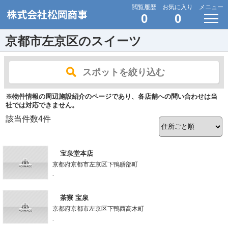
閲覧履歴
お気に入り
メニュー
0
0
京都市左京区のスイーツ
スポットを絞り込む
※物件情報の周辺施設紹介のページであり、各店舗への問い合わせは当
社では対応できません。
該当件数
4
件
宝泉堂本店
京都府京都市左京区下鴨膳部町
-
茶寮 宝泉
京都府京都市左京区下鴨西高木町
-