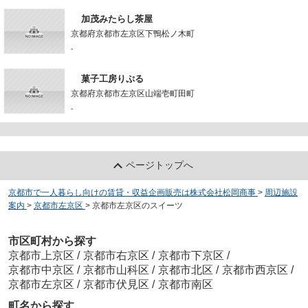
加茂みたらし茶屋
京都府京都市左京区下鴨松ノ木町
-
菓子工房りぷる
京都府京都市左京区山端壱町田町
-
ページトップへ
京都市で一人暮らし向けの賃貸・収益企画販売は株式会社松岡商事
>
周辺施設
案内
>
京都市左京区
>
京都市左京区のスイーツ
市区町村から探す
京都市上京区
/
京都市右京区
/
京都市下京区
/
京都市中京区
/
京都市山科区
/
京都市北区
/
京都市西京区
/
京都市左京区
/
京都市伏見区
/
京都市南区
町名から探す