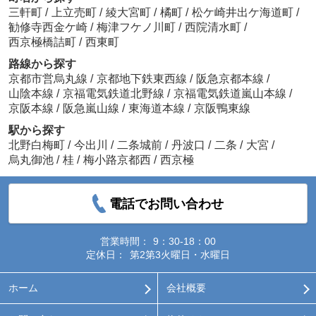
三軒町
/
上立売町
/
綾大宮町
/
橘町
/
松ケ崎井出ケ海道町
/
勧修寺西金ケ崎
/
梅津フケノ川町
/
西院清水町
/
西京極橋詰町
/
西東町
路線から探す
京都市営烏丸線
/
京都地下鉄東西線
/
阪急京都本線
/
山陰本線
/
京福電気鉄道北野線
/
京福電気鉄道嵐山本線
/
京阪本線
/
阪急嵐山線
/
東海道本線
/
京阪鴨東線
駅から探す
北野白梅町
/
今出川
/
二条城前
/
丹波口
/
二条
/
大宮
/
烏丸御池
/
桂
/
梅小路京都西
/
西京極
電話でお問い合わせ
営業時間：
9：30-18：00
定休日：
第2第3火曜日・水曜日
ホーム
会社概要