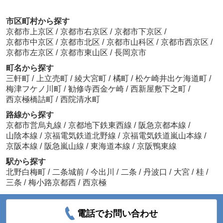
市区町村から探す
京都市上京区
/
京都市右京区
/
京都市下京区
/
京都市中京区
/
京都市北区
/
京都市山科区
/
京都市西京区
/
京都市左京区
/
京都市東山区
/
長岡京市
町名から探す
三軒町
/
上立売町
/
綾大宮町
/
橘町
/
松ケ崎井出ケ海道町
/
梅津フケノ川町
/
勧修寺西金ケ崎
/
西新屋敷下之町
/
西京極橋詰町
/
西院清水町
路線から探す
京都市営烏丸線
/
京都地下鉄東西線
/
阪急京都本線
/
山陰本線
/
京福電気鉄道北野線
/
京福電気鉄道嵐山本線
/
京阪本線
/
阪急嵐山線
/
東海道本線
/
京阪鴨東線
駅から探す
北野白梅町
/
二条城前
/
今出川
/
二条
/
丹波口
/
大宮
/
桂
/
三条
/
梅小路京都西
/
西京極
電話でお問い合わせ