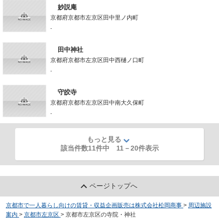
妙説庵
京都府京都市左京区田中里ノ内町
-
田中神社
京都府京都市左京区田中西樋ノ口町
-
守皎寺
京都府京都市左京区田中南大久保町
-
もっと見る
該当件数11件中
11
－
20
件表示
ページトップへ
京都市で一人暮らし向けの賃貸・収益企画販売は株式会社松岡商事
>
周辺施設
案内
>
京都市左京区
>
京都市左京区の寺院・神社