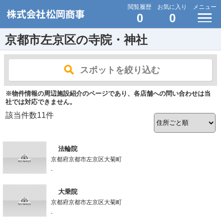
閲覧履歴
お気に入り
メニュー
0
0
京都市左京区の寺院・神社
スポットを絞り込む
※物件情報の周辺施設紹介のページであり、各店舗への問い合わせは当
社では対応できません。
該当件数
11
件
法輪院
京都府京都市左京区大菊町
-
大乗院
京都府京都市左京区大菊町
-