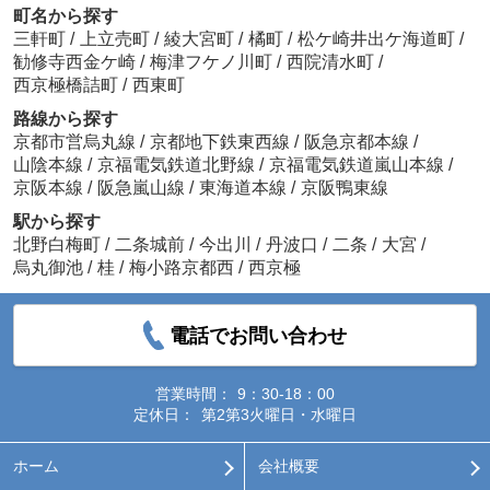
町名から探す
三軒町
/
上立売町
/
綾大宮町
/
橘町
/
松ケ崎井出ケ海道町
/
勧修寺西金ケ崎
/
梅津フケノ川町
/
西院清水町
/
西京極橋詰町
/
西東町
路線から探す
京都市営烏丸線
/
京都地下鉄東西線
/
阪急京都本線
/
山陰本線
/
京福電気鉄道北野線
/
京福電気鉄道嵐山本線
/
京阪本線
/
阪急嵐山線
/
東海道本線
/
京阪鴨東線
駅から探す
北野白梅町
/
二条城前
/
今出川
/
丹波口
/
二条
/
大宮
/
烏丸御池
/
桂
/
梅小路京都西
/
西京極
電話でお問い合わせ
営業時間：
9：30-18：00
定休日：
第2第3火曜日・水曜日
ホーム
会社概要