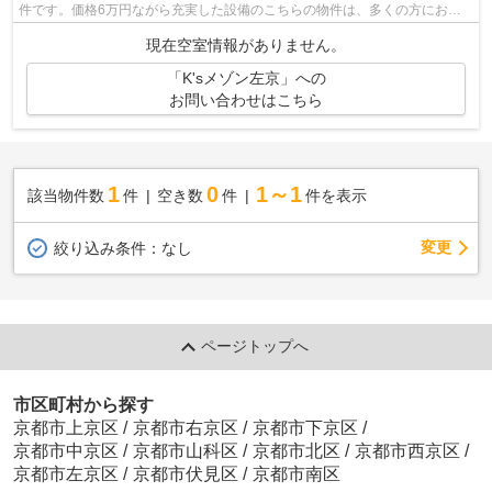
件です。価格6万円ながら充実した設備のこちらの物件は、多くの方におす
すめです。このマンションはバルコニー...
現在空室情報がありません。
「K'sメゾン左京」への
お問い合わせはこちら
1
0
1～1
該当物件数
件
空き数
件
件を表示
変更
絞り込み条件：
なし
ページトップへ
市区町村から探す
京都市上京区
/
京都市右京区
/
京都市下京区
/
京都市中京区
/
京都市山科区
/
京都市北区
/
京都市西京区
/
京都市左京区
/
京都市伏見区
/
京都市南区