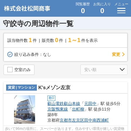
閲覧履歴
お気に入り
メニュー
0
0
守皎寺の周辺物件一覧
1
0
1～1
該当物件数
件
販売数
件
件を表示
変更
絞り込み条件：
なし
空室のみ
K'sメゾン左京
賃貸 | マンション
敷0
叡山電鉄叡山本線
「
元田中
」駅 徒歩5分
京阪鴨東線
「
出町柳
」駅 徒歩11分
築8年
京都府
京都市左京区
田中南西浦町
歩いて96mの場所に、スーパーがあります。住みやすい環境が嬉しい賃貸物