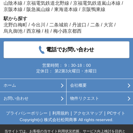
山陰本線
/
京福電気鉄道北野線
/
京福電気鉄道嵐山本線
/
京阪本線
/
阪急嵐山線
/
東海道本線
/
京阪鴨東線
駅から探す
北野白梅町
/
今出川
/
二条城前
/
丹波口
/
二条
/
大宮
/
烏丸御池
/
西京極
/
桂
/
梅小路京都西
電話でお問い合わせ
営業時間：
9：30-18：00
定休日：
第2第3火曜日・水曜日
ホーム
会社概要
お問い合わせ
物件リクエスト
プライバシーポリシー
利用規約
アクセスマップ
PCサイト
Copyright(c) 株式会社松岡商事 All rights reserved.
当サイトでは、お客様の当サイト利用状況把握、サービス向上検討を目的と