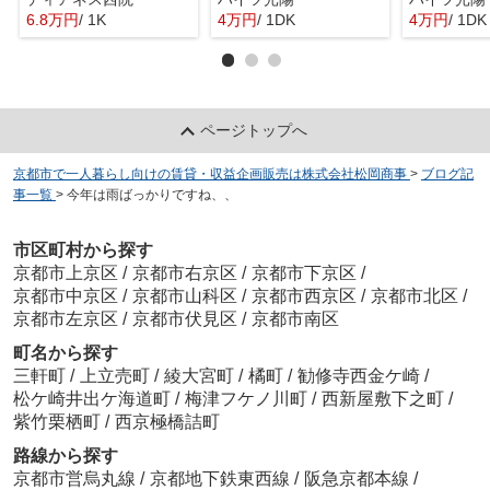
6.8万円
/ 1K
4万円
/ 1DK
4万円
/ 1DK
ページトップへ
京都市で一人暮らし向けの賃貸・収益企画販売は株式会社松岡商事
>
ブログ記
事一覧
>
今年は雨ばっかりですね、、
市区町村から探す
京都市上京区
/
京都市右京区
/
京都市下京区
/
京都市中京区
/
京都市山科区
/
京都市西京区
/
京都市北区
/
京都市左京区
/
京都市伏見区
/
京都市南区
町名から探す
三軒町
/
上立売町
/
綾大宮町
/
橘町
/
勧修寺西金ケ崎
/
松ケ崎井出ケ海道町
/
梅津フケノ川町
/
西新屋敷下之町
/
紫竹栗栖町
/
西京極橋詰町
路線から探す
京都市営烏丸線
/
京都地下鉄東西線
/
阪急京都本線
/