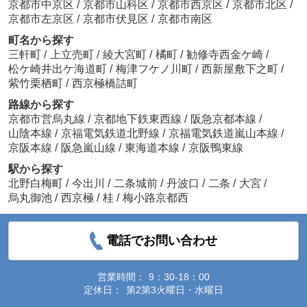
京都市中京区
/
京都市山科区
/
京都市西京区
/
京都市北区
/
京都市左京区
/
京都市伏見区
/
京都市南区
町名から探す
三軒町
/
上立売町
/
綾大宮町
/
橘町
/
勧修寺西金ケ崎
/
松ケ崎井出ケ海道町
/
梅津フケノ川町
/
西新屋敷下之町
/
紫竹栗栖町
/
西京極橋詰町
路線から探す
京都市営烏丸線
/
京都地下鉄東西線
/
阪急京都本線
/
山陰本線
/
京福電気鉄道北野線
/
京福電気鉄道嵐山本線
/
京阪本線
/
阪急嵐山線
/
東海道本線
/
京阪鴨東線
駅から探す
北野白梅町
/
今出川
/
二条城前
/
丹波口
/
二条
/
大宮
/
烏丸御池
/
西京極
/
桂
/
梅小路京都西
電話でお問い合わせ
営業時間：
9：30-18：00
定休日：
第2第3火曜日・水曜日