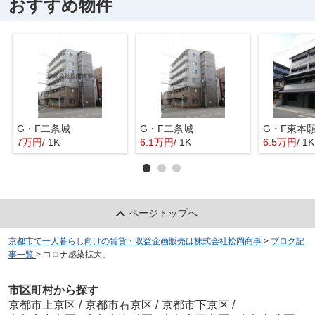
おすすめ物件
G・F二条城
G・F二条城
G・F東本
7万円
/ 1K
6.1万円
/ 1K
6.5万円
/ 1K
ページトップへ
京都市で一人暮らし向けの賃貸・収益企画販売は株式会社松岡商事
>
ブログ記
事一覧
>
コロナ感染拡大。
市区町村から探す
京都市上京区
/
京都市右京区
/
京都市下京区
/