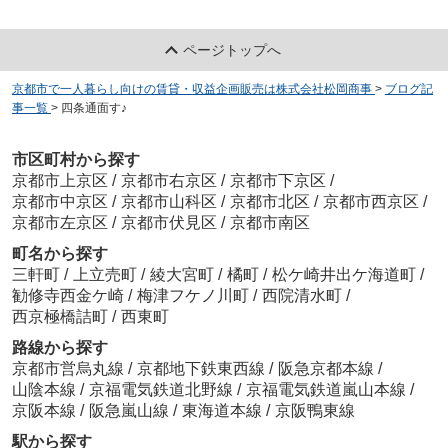
ページトップへ
京都市で一人暮らし向けの賃貸・収益企画販売は株式会社松岡商事
>
ブログ記
事一覧
>
四条通面す♪
市区町村から探す
京都市上京区
/
京都市右京区
/
京都市下京区
/
京都市中京区
/
京都市山科区
/
京都市北区
/
京都市西京区
/
京都市左京区
/
京都市伏見区
/
京都市南区
町名から探す
三軒町
/
上立売町
/
綾大宮町
/
橘町
/
松ケ崎井出ケ海道町
/
勧修寺西金ケ崎
/
梅津フケノ川町
/
西院清水町
/
西京極橋詰町
/
西東町
路線から探す
京都市営烏丸線
/
京都地下鉄東西線
/
阪急京都本線
/
山陰本線
/
京福電気鉄道北野線
/
京福電気鉄道嵐山本線
/
京阪本線
/
阪急嵐山線
/
東海道本線
/
京阪鴨東線
駅から探す