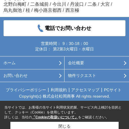
北野白梅町
/
二条城前
/
今出川
/
丹波口
/
二条
/
大宮
/
烏丸御池
/
桂
/
梅小路京都西
/
西京極
電話でお問い合わせ
営業時間：
9：30-18：00
定休日：
第2第3火曜日・水曜日
ホーム
会社概要
お問い合わせ
物件リクエスト
プライバシーポリシー
利用規約
アクセスマップ
PCサイト
Copyright(c) 株式会社松岡商事 All rights reserved.
当サイトでは、お客様の当サイト利用状況把握、サービス向上検討を目的と
して、クッキー（Cookie）を使用しています。
詳しくは、当社の
「Cookieの取扱いについて」
をご確認ください。
閉じる