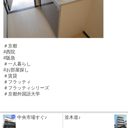
＃京都
#西院
#阪急
＃一人暮らし
#お部屋探し
＃賃貸
＃フラッティ
＃フラッティシリーズ
＃京都外国語大学
中央市場すぐ♪
並木道♪