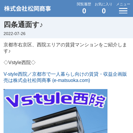
閲覧履歴
お気に入り
メニュー
0
0
四条通面す♪
2022-07-26
京都市右京区、西院エリアの賃貸マンションをご紹介しま
す♪
◇Vstyle西院◇
V-style西院／京都市で一人暮らし向けの賃貸・収益企画販
売は株式会社松岡商事 (e-matsuoka.com)