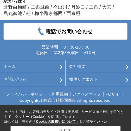
駅から探す
北野白梅町
/
二条城前
/
今出川
/
丹波口
/
二条
/
大宮
/
烏丸御池
/
桂
/
梅小路京都西
/
西京極
電話でお問い合わせ
営業時間：
9：30-18：00
定休日：
第2第3火曜日・水曜日
ホーム
会社概要
お問い合わせ
物件リクエスト
プライバシーポリシー
利用規約
アクセスマップ
PCサイト
Copyright(c) 株式会社松岡商事 All rights reserved.
当サイトでは、お客様の当サイト利用状況把握、サービス向上検討を目的と
して、クッキー（Cookie）を使用しています。
詳しくは、当社の
「Cookieの取扱いについて」
をご確認ください。
閉じる