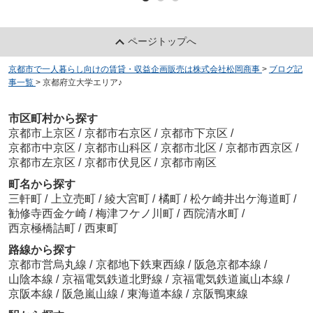
ページトップへ
京都市で一人暮らし向けの賃貸・収益企画販売は株式会社松岡商事
>
ブログ記
事一覧
>
京都府立大学エリア♪
市区町村から探す
京都市上京区
/
京都市右京区
/
京都市下京区
/
京都市中京区
/
京都市山科区
/
京都市北区
/
京都市西京区
/
京都市左京区
/
京都市伏見区
/
京都市南区
町名から探す
三軒町
/
上立売町
/
綾大宮町
/
橘町
/
松ケ崎井出ケ海道町
/
勧修寺西金ケ崎
/
梅津フケノ川町
/
西院清水町
/
西京極橋詰町
/
西東町
路線から探す
京都市営烏丸線
/
京都地下鉄東西線
/
阪急京都本線
/
山陰本線
/
京福電気鉄道北野線
/
京福電気鉄道嵐山本線
/
京阪本線
/
阪急嵐山線
/
東海道本線
/
京阪鴨東線