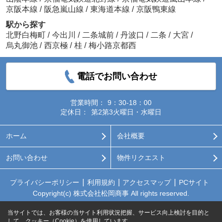
京阪本線
/
阪急嵐山線
/
東海道本線
/
京阪鴨東線
駅から探す
北野白梅町
/
今出川
/
二条城前
/
丹波口
/
二条
/
大宮
/
烏丸御池
/
西京極
/
桂
/
梅小路京都西
電話でお問い合わせ
営業時間：
9：30-18：00
定休日：
第2第3火曜日・水曜日
ホーム
会社概要
お問い合わせ
物件リクエスト
プライバシーポリシー
利用規約
アクセスマップ
PCサイト
Copyright(c) 株式会社松岡商事 All rights reserved.
当サイトでは、お客様の当サイト利用状況把握、サービス向上検討を目的と
して、クッキー（Cookie）を使用しています。