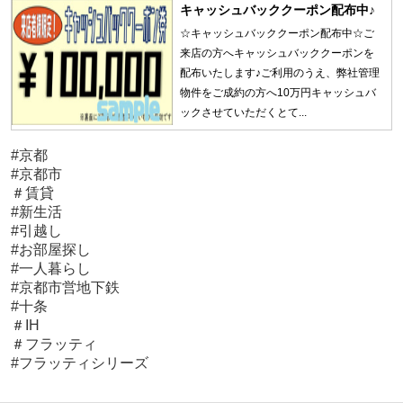
キャッシュバッククーポン配布中♪
☆キャッシュバッククーポン配布中☆ご
来店の方へキャッシュバッククーポンを
配布いたします♪ご利用のうえ、弊社管理
物件をご成約の方へ10万円キャッシュバ
ックさせていただくとて...
#京都
#京都市
＃賃貸
#新生活
#引越し
#お部屋探し
#一人暮らし
#京都市営地下鉄
#十条
＃IH
＃フラッティ
#フラッティシリーズ