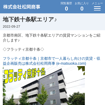
閲覧履歴
お気に入り
メニュー
0
0
地下鉄十条駅エリア♪
2022-09-27
京都市南区、地下鉄十条駅エリアの賃貸マンションをご紹
介します♪
◇フラッティ京都十条◇
フラッティ京都十条｜京都市で一人暮らし向けの賃貸・収
益企画販売は株式会社松岡商事 (e-matsuoka.com)