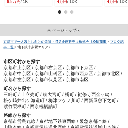
6.8万円
/ 1K
4万円
/ 1DK
4万円
/ 1DK
ページトップへ
京都市で一人暮らし向けの賃貸・収益企画販売は株式会社松岡商事
>
ブログ記
事一覧
>
地下鉄十条駅エリア♪
市区町村から探す
京都市上京区
/
京都市右京区
/
京都市下京区
/
京都市中京区
/
京都市山科区
/
京都市西京区
/
京都市北区
/
京都市左京区
/
京都市伏見区
/
京都市南区
町名から探す
三軒町
/
上立売町
/
綾大宮町
/
橘町
/
勧修寺西金ケ崎
/
松ケ崎井出ケ海道町
/
梅津フケノ川町
/
西新屋敷下之町
/
紫竹栗栖町
/
西京極橋詰町
路線から探す
京都市営烏丸線
/
京都地下鉄東西線
/
阪急京都本線
/
山陰本線
/
京福電気鉄道北野線
/
京福電気鉄道嵐山本線
/