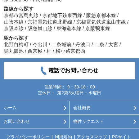
路線から探す
京都市営烏丸線
/
京都地下鉄東西線
/
阪急京都本線
/
山陰本線
/
京福電気鉄道北野線
/
京福電気鉄道嵐山本線
/
京阪本線
/
阪急嵐山線
/
東海道本線
/
京阪鴨東線
駅から探す
北野白梅町
/
今出川
/
二条城前
/
丹波口
/
二条
/
大宮
/
烏丸御池
/
西京極
/
桂
/
梅小路京都西
電話でお問い合わせ
営業時間：
9：30-18：00
定休日：
第2第3火曜日・水曜日
ホーム
会社概要
お問い合わせ
物件リクエスト
プライバシーポリシー
利用規約
アクセスマップ
PCサイト