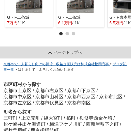
G・F二条城
G・F二条城
G・F東本
7万円
/ 1K
6.1万円
/ 1K
6.5万円
/ 1K
ページトップへ
京都市で一人暮らし向けの賃貸・収益企画販売は株式会社松岡商事
>
ブログ記
事一覧
>
はじまして よろしくお願いします
市区町村から探す
京都市上京区
/
京都市右京区
/
京都市下京区
/
京都市中京区
/
京都市山科区
/
京都市西京区
/
京都市北区
/
京都市左京区
/
京都市伏見区
/
京都市南区
町名から探す
三軒町
/
上立売町
/
綾大宮町
/
橘町
/
勧修寺西金ケ崎
/
松ケ崎井出ケ海道町
/
梅津フケノ川町
/
西新屋敷下之町
/
紫竹栗栖町
/
西京極橋詰町