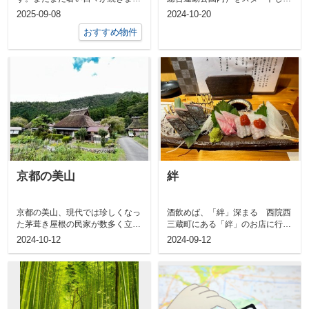
が、朝晩と少し秋の香りがしてき
平安神宮前にフィニッシュするコ
2025-09-08
2024-10-20
ましたね...
ース。7つ...
おすすめ物件
京都の美山
絆
京都の美山、現代では珍しくなっ
酒飲めば、「絆」深まる 西院西
た茅葺き屋根の民家が数多く立ち
三蔵町にある「絆」のお店に行っ
並び、その美観から平成5年
てきまし
2024-10-12
2024-09-12
(1993)に...
た。
...