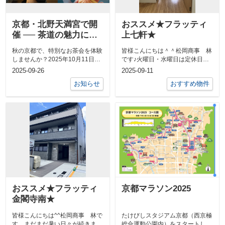
京都・北野天満宮で開
おススメ★フラッティ
催 ── 茶道の魅力に触
上七軒★
れる三日間 ──
秋の京都で、特別なお茶会を体験
皆様こんにちは＾＾松岡商事 林
しませんか？2025年10月11日
です♪火曜日・水曜日は定休日を
（土）～13日（月・祝）北野天満
頂戴しておりました。定休日の間
2025-09-26
2025-09-11
宮...
にもお部屋...
お知らせ
おすすめ物件
おススメ★フラッティ
京都マラソン2025
金閣寺南★
皆様こんにちは^^松岡商事 林で
たけびしスタジアム京都（西京極
す。まだまだ暑い日々が続きます
総合運動公園内）をスタートし、