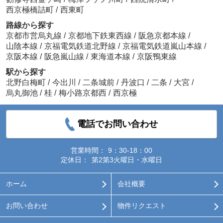
西京極橋詰町
/
西東町
路線から探す
京都市営烏丸線
/
京都地下鉄東西線
/
阪急京都本線
/
山陰本線
/
京福電気鉄道北野線
/
京福電気鉄道嵐山本線
/
京阪本線
/
阪急嵐山線
/
東海道本線
/
京阪鴨東線
駅から探す
北野白梅町
/
今出川
/
二条城前
/
丹波口
/
二条
/
大宮
/
烏丸御池
/
桂
/
梅小路京都西
/
西京極
電話でお問い合わせ
営業時間：
9：30-18：00
定休日：
第2第3火曜日・水曜日
ホーム
会社概要
お問い合わせ
物件リクエスト