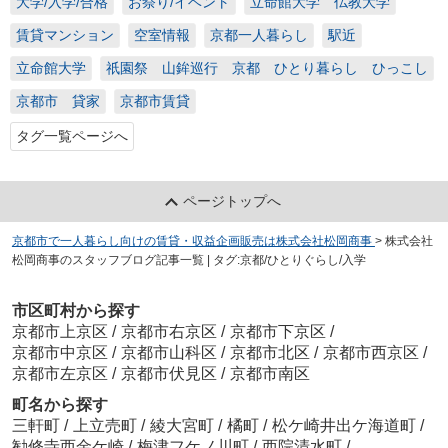
大学/入学/合格
お祭り/イベント
立命館大学 仏教大学
賃貸マンション
空室情報
京都一人暮らし
駅近
立命館大学
祇園祭 山鉾巡行 京都 ひとり暮らし ひっこし
京都市 貸家
京都市賃貸
タグ一覧ページへ
ページトップへ
京都市で一人暮らし向けの賃貸・収益企画販売は株式会社松岡商事
>
株式会社
松岡商事のスタッフブログ記事一覧 | タグ:京都/ひとりぐらし/入学
市区町村から探す
京都市上京区
/
京都市右京区
/
京都市下京区
/
京都市中京区
/
京都市山科区
/
京都市北区
/
京都市西京区
/
京都市左京区
/
京都市伏見区
/
京都市南区
町名から探す
三軒町
/
上立売町
/
綾大宮町
/
橘町
/
松ケ崎井出ケ海道町
/
勧修寺西金ケ崎
/
梅津フケノ川町
/
西院清水町
/