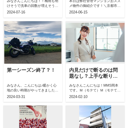
みなさんこんにちは！！梅雨も明
本日は弊社管理マンションおスス
も解説！
けそうで洗車の回数が増えそうで
メ物件の御紹介です！＼京都市物
すね(^^♪大切なマイカーのメンテ
件特集／今回は弊社が管理させて
2024-07-16
2024-06-15
ナンス...
頂いており...
第一シーズン終了？！
内見だけで断るのは問
題なし？上手な断り方
について解説
みなさん、こんにちは♪暖かく心
みなさんこんにちは！MMS岡本
地の良い時期がやってきました
です。Ｍ（モテて）Ｍ（モテて）
ね！！こんな日は、ピクニックや
Ｓ（仕方ない）の略語ですｗｗど
2024-03-31
2024-02-10
ドライブ、ツ...
うしても忙...