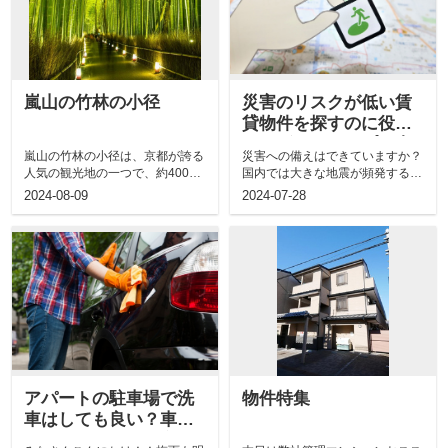
嵐山の竹林の小径
災害のリスクが低い賃
貸物件を探すのに役立
つハザードマップの内
嵐山の竹林の小径は、京都が誇る
災害への備えはできていますか？
容と見方
人気の観光地の一つで、約400メ
国内では大きな地震が頻発すると
ートルにわたる遊歩道沿いに背の
ともに、台風や線状降水帯などに
2024-08-09
2024-07-28
高い竹が...
よる水...
アパートの駐車場で洗
物件特集
車はしても良い？車を
きれいに維持する方法