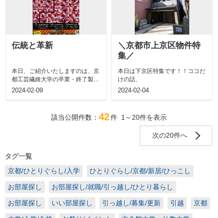
伝統と革新
＼京都市上京区物件特
集／
本日、ご紹介いたしますのは、京
本日は下京区特集です！！ココだ
都工芸繊維大学の卒業・終了製作
けの話、
展２月15日（木）から18日
2024-02-09
2024-02-04
（日）の間開...
42
該当公開件数：
件
1～20
件を表示
次の20件へ
タグ一覧
京都/ひとりぐらし/入学
ひとりぐらし/京都/新居/ひっこし
お部屋探し
お部屋探し/就職/引っ越し/ひとり暮らし
お部屋探し
いい部屋探し
引っ越し/募集/更新
引越
京都