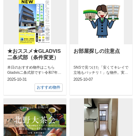
★おススメ★GLADVIS
お部屋探しの注意点
二条式部（条件変更）
本日のおすすめ物件はこちら
SNSで見つけた「安くてキレイで
Gladvis二条式部です✨令和7年12
立地もバッチリ！」な物件。実は
月1日より入居可能！！山陰本線
それ、すでに埋まっている”おと
2025-10-31
2025-10-07
「二...
り物件”...
おすすめ物件