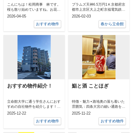
こんにちは！松岡商事 林です。
プラムズ天神6.5万円1Ｋ京都府京
桜も散り始めていますね。お花見
都市上京区大上之町京福電気鉄道
は楽しまれましたか？私は営業の
北野線「北野白梅町」駅 徒...
2026-04-05
2026-02-03
道中の社内...
おすすめ物件
春から立命館
おすすめ物件紹介！
鮨と酒 ことほぎ
立命館大学に通う学生さんにおす
特徴・魅力 • 路地奥の落ち着いた
すめの自社物件を紹介します！
雰囲気：四条大宮の細い通路を入
「フラッティ今出川天神」 今出
ったところにあり、外観からして
2025-12-22
2025-11-22
川エリアに...
隠れ家...
おすすめ物件
おすすめ物件