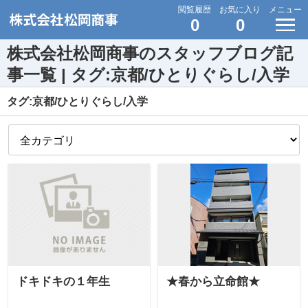
閲覧履歴
お気に入り
メニュー
0
0
株式会社松岡商事のスタッフブログ記
事一覧 | タグ:京都/ひとりぐらし/入学
タグ:京都/ひとりぐらし/入学
ドキドキの１年生
★春から立命館★