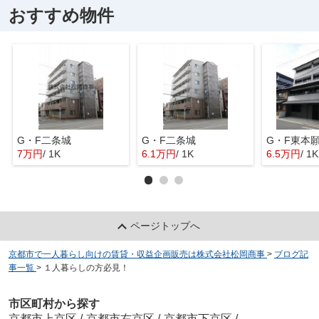
おすすめ物件
G・F二条城
G・F二条城
G・F東本
7万円
/ 1K
6.1万円
/ 1K
6.5万円
/ 1K
ページトップへ
京都市で一人暮らし向けの賃貸・収益企画販売は株式会社松岡商事
>
ブログ記
事一覧
>
１人暮らしの方必見！
市区町村から探す
京都市上京区
/
京都市右京区
/
京都市下京区
/