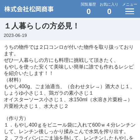
閲覧履歴
お気に入り
メニュー
0
0
１人暮らしの方必見！
2023-06-19
うちの物件では２口コンロが付いた物件を取り扱っており
ます。
ぜひ一人暮らしの方にも料理に挑戦して頂きたく、
もやしを使った安くて美味しい簡単に誰でも作れるレシピ
を紹介いたします！！
（材料）
もやし400g、ごま油適当、（合わせタレ→）酒大さじ１、
しょうゆ小さじ１、鶏ガラの素小さじ１
オイスターソース小さじ１、水150ml（水溶き片栗粉→）
片栗粉大さじ１、水大さじ２
（作り方）
１．もやし400ｇをビニール袋に入れて600ｗ４分レンチン
して、レンチン後しっかり揉みこんで水気を搾り出す。
２．フライパンにごま油を熱して、レンチンしたもやしを