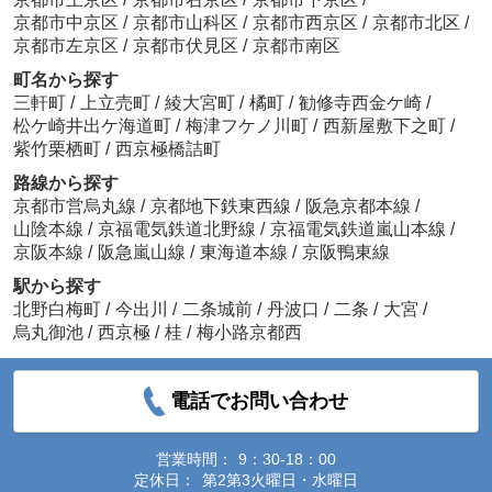
京都市中京区
/
京都市山科区
/
京都市西京区
/
京都市北区
/
京都市左京区
/
京都市伏見区
/
京都市南区
町名から探す
三軒町
/
上立売町
/
綾大宮町
/
橘町
/
勧修寺西金ケ崎
/
松ケ崎井出ケ海道町
/
梅津フケノ川町
/
西新屋敷下之町
/
紫竹栗栖町
/
西京極橋詰町
路線から探す
京都市営烏丸線
/
京都地下鉄東西線
/
阪急京都本線
/
山陰本線
/
京福電気鉄道北野線
/
京福電気鉄道嵐山本線
/
京阪本線
/
阪急嵐山線
/
東海道本線
/
京阪鴨東線
駅から探す
北野白梅町
/
今出川
/
二条城前
/
丹波口
/
二条
/
大宮
/
烏丸御池
/
西京極
/
桂
/
梅小路京都西
電話でお問い合わせ
営業時間：
9：30-18：00
定休日：
第2第3火曜日・水曜日