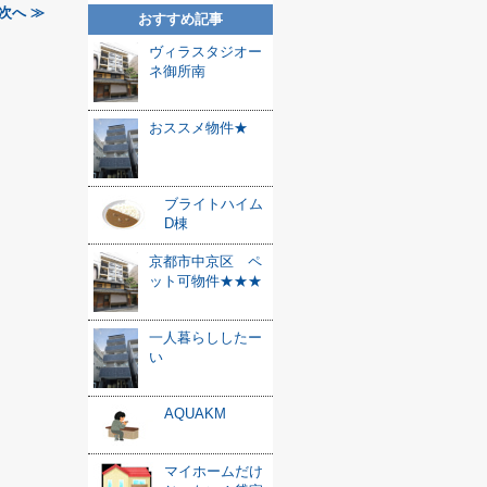
次へ ≫
おすすめ記事
ヴィラスタジオー
ネ御所南
おススメ物件★
ブライトハイム
D棟
京都市中京区 ペ
ット可物件★★★
一人暮らししたー
い
AQUAKM
マイホームだけ