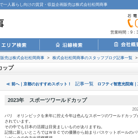
市で一人暮らし向けの賃貸・収益企画販売は株式会社松岡商事
営業時間：9：30
画販売は株式会社松岡商事
>
株式会社松岡商事のスタッフブログ記事一覧
>
カップ
記事一覧
≪ 前へ｜京都のおすすめスポット！
ロフティ智恵光院南｜
2023年 スポーツワールドカップ
20
パリ オリンピックを来年に控え今年は色んなスポーツのワールドカップ
されています。
その中でも日本の活躍は目覚ましいものがありますね。
記憶に新しいところではＷＢＣでの優勝から始まりバスケットボールのパ
ンピックの自力出場権獲得。