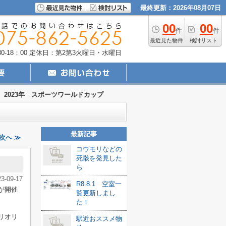
最終更新：2026年08月07日
00
00
件
件
最近見た物件
検討リスト
-18：00
定休日：第2第3火曜日・水曜日
2023年 スポーツワールドカップ
最新記事
次へ ≫
コウモリなどの
死骸を発見した
ら
23-09-17
R8.8.1 空室一
が開催
覧更新しまし
た！
リオリ
駅近おススメ物