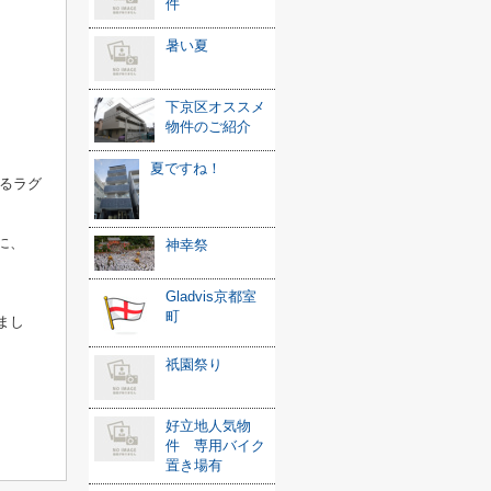
件
暑い夏
下京区オススメ
物件のご紹介
夏ですね！
るラグ
に、
神幸祭
Gladvis京都室
町
まし
祇園祭り
好立地人気物
件 専用バイク
置き場有