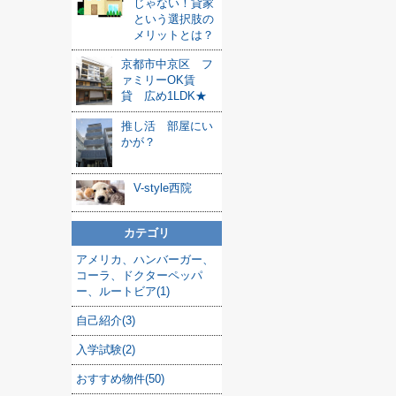
じゃない！貸家
という選択肢の
メリットとは？
京都市中京区 フ
ァミリーOK賃
貸 広め1LDK★
推し活 部屋にい
かが？
V-style西院
カテゴリ
アメリカ、ハンバーガー、
コーラ、ドクターペッパ
ー、ルートビア(1)
自己紹介(3)
入学試験(2)
おすすめ物件(50)