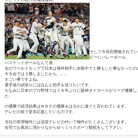
そして今現在開催されてい
ビーにバレーボール。
バスケットボールなんて過
去のワールドカップで日本は海外相手に全敗中で１勝もした事なかったの
今大会では３勝しましたから。。。
すごい事ですよね。
選手達の頑張りにはほんと拍手を送りたいです。
ちなみに日本のプロ野球では１８年ぶりに阪神タイガースがリーグ優勝し
た。
の優勝で経済効果はＷＢＣの優勝をはるかに凌ぐと言われています。
テレビの前で是非応援したいものです。
当社の管理物件には浴室テレビの付いて物件がたくさんございます。
自宅でお風呂に浸かりながらゆっくりスポーツ観戦をして下さい。