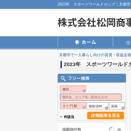
2023年 スポーツワールドカップ｜京都
京都市で一人暮らし向けの賃貸・収益企
2023年 スポーツワールド
種別
エリア| 駅
価格/賃料
面積
-
件該当
掲載物件数
件