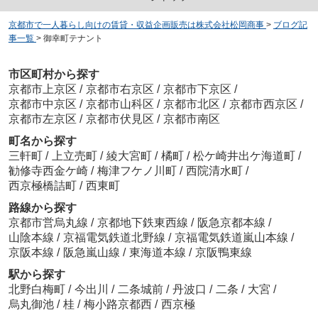
京都市で一人暮らし向けの賃貸・収益企画販売は株式会社松岡商事
>
ブログ記
事一覧
>
御幸町テナント
市区町村から探す
京都市上京区
/
京都市右京区
/
京都市下京区
/
京都市中京区
/
京都市山科区
/
京都市北区
/
京都市西京区
/
京都市左京区
/
京都市伏見区
/
京都市南区
町名から探す
三軒町
/
上立売町
/
綾大宮町
/
橘町
/
松ケ崎井出ケ海道町
/
勧修寺西金ケ崎
/
梅津フケノ川町
/
西院清水町
/
西京極橋詰町
/
西東町
路線から探す
京都市営烏丸線
/
京都地下鉄東西線
/
阪急京都本線
/
山陰本線
/
京福電気鉄道北野線
/
京福電気鉄道嵐山本線
/
京阪本線
/
阪急嵐山線
/
東海道本線
/
京阪鴨東線
駅から探す
北野白梅町
/
今出川
/
二条城前
/
丹波口
/
二条
/
大宮
/
烏丸御池
/
桂
/
梅小路京都西
/
西京極