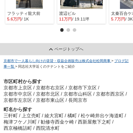
フラッティ龍大前
渡辺ビル
太秦百合ケ
5.6万円
/ 1K
11万円
/ 19.11坪
5.7万円
/ 3K
ページトップへ
京都市で一人暮らし向けの賃貸・収益企画販売は株式会社松岡商事
>
ブログ記
事一覧
>
同志社大学近くのテナントをご紹介
市区町村から探す
京都市上京区
/
京都市右京区
/
京都市下京区
/
京都市中京区
/
京都市北区
/
京都市山科区
/
京都市西京区
/
京都市左京区
/
京都市東山区
/
長岡京市
町名から探す
三軒町
/
上立売町
/
綾大宮町
/
橘町
/
松ケ崎井出ケ海道町
/
梅津フケノ川町
/
勧修寺西金ケ崎
/
西新屋敷下之町
/
西京極橋詰町
/
西院清水町