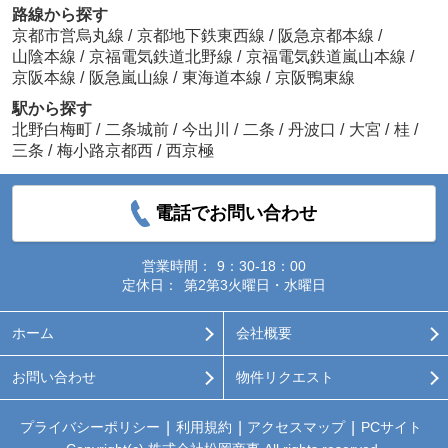
路線から探す
京都市営烏丸線
/
京都地下鉄東西線
/
阪急京都本線
/
山陰本線
/
京福電気鉄道北野線
/
京福電気鉄道嵐山本線
/
京阪本線
/
阪急嵐山線
/
東海道本線
/
京阪鴨東線
駅から探す
北野白梅町
/
二条城前
/
今出川
/
二条
/
丹波口
/
大宮
/
桂
/
三条
/
梅小路京都西
/
西京極
電話でお問い合わせ
営業時間：
9：30-18：00
定休日：
第2第3火曜日・水曜日
ホーム
会社概要
お問い合わせ
物件リクエスト
プライバシーポリシー
利用規約
アクセスマップ
PCサイト