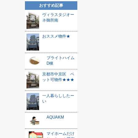
おすすめ記事
ヴィラスタジオー
ネ御所南
おススメ物件★
ブライトハイム
D棟
京都市中京区 ペ
ット可物件★★★
一人暮らししたー
い
AQUAKM
マイホームだけ