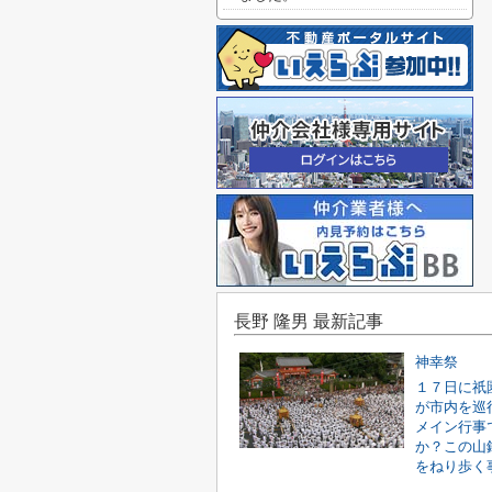
長野 隆男 最新記事
神幸祭
１７日に祇
が市内を巡
メイン行事
か？この山
をねり歩く事