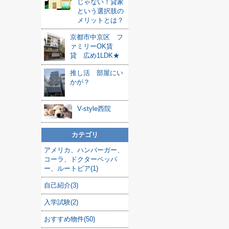
じゃない！貸家
という選択肢の
メリットとは？
京都市中京区 フ
ァミリーOK賃
貸 広め1LDK★
推し活 部屋にい
かが？
V-style西院
カテゴリ
アメリカ、ハンバーガー、
コーラ、ドクターペッパ
ー、ルートビア(1)
自己紹介(3)
入学試験(2)
おすすめ物件(50)