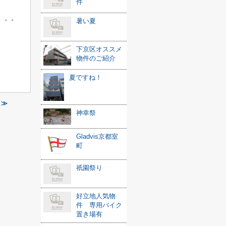
件
。。。
暑い夏
下京区オススメ
物件のご紹介
夏ですね！
 ≫
神幸祭
Gladvis京都室
町
祇園祭り
好立地人気物
件 専用バイク
置き場有