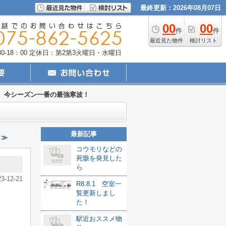
最終更新：2026年08月07日
00
00
件
件
最近見た物件
検討リスト
-18：00
定休日：第2第3火曜日・水曜日
今シーズン一番の最強寒波！
最新記事
 ≫
コウモリなどの
死骸を発見した
ら
23-12-21
R8.8.1 空室一
覧更新しまし
た！
駅近おススメ物