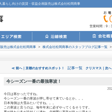
人暮らし向けの賃貸・収益企画販売は株式会社松岡商事
営業時間：9：30
画販売は株式会社松岡商事
>
株式会社松岡商事のスタッフブログ記事一覧
>
！
記事一覧
≪ 前へ｜京都のおすすめスポット！
クリスマス｜次へ
今シーズン一番の最強寒波！
20
今日は寒かったですね。
今シーズン一番の寒波が押し寄せて来ているとか。。。
日本海側は大雪みたいですね。。。
この寒波と言うのは、毎年年末に必ずやってくるそうです。
夏が終わり冬が近付くに連れ、北極圏に寒気が徐々に溜まり