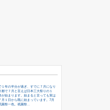
で１年の半分が過ぎ、すでに７月になり
京都で７月と言えば日本三大祭りの１
祭が始まります。始まると言っても実は
７月１日から既に始まっています。7月
園祭一色。祇園祭...