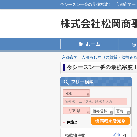
今シーズン一番の最強寒波！｜京都市で一
京都市で一人暮らし向けの賃貸・収益企
今シーズン一番の最強寒波
種別
エリア| 駅
価格/賃料
面積
-
件該当
掲載物件数
件