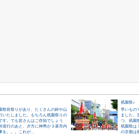
祇園祭♪
園祭前祭りがあり、たくさんの鉾や山
早いもの
行いたしました。もちろん祇園祭りの
ました。
です。でも皆さんはご存知でしょう
つ、祇園
鉾巡行のあと、夕方に神輿が３基市内
祇園祭は
を。。。これが...
の京都は祇