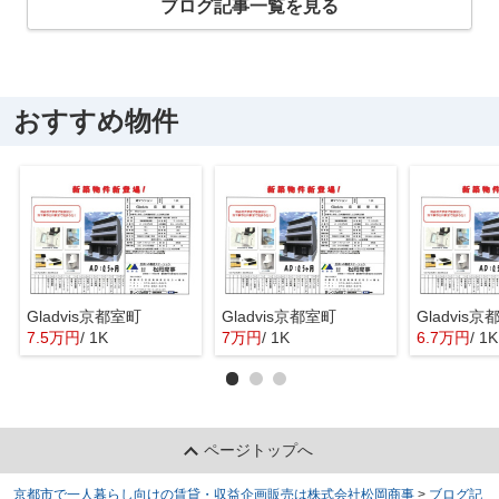
ブログ記事一覧を見る
おすすめ物件
Gladvis京都室町
Gladvis京都室町
Gladvis
7.5万円
/ 1K
7万円
/ 1K
6.7万円
/ 1K
ページトップへ
京都市で一人暮らし向けの賃貸・収益企画販売は株式会社松岡商事
>
ブログ記