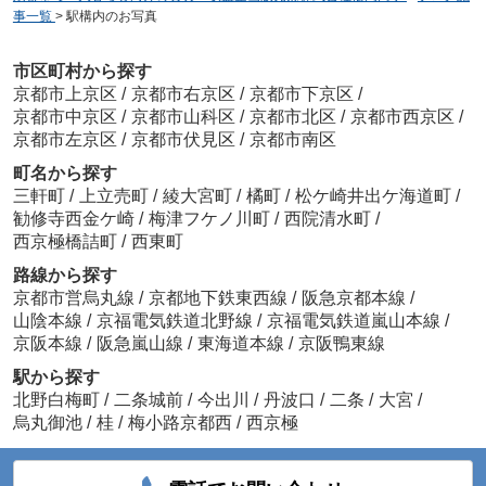
事一覧
>
駅構内のお写真
市区町村から探す
京都市上京区
/
京都市右京区
/
京都市下京区
/
京都市中京区
/
京都市山科区
/
京都市北区
/
京都市西京区
/
京都市左京区
/
京都市伏見区
/
京都市南区
町名から探す
三軒町
/
上立売町
/
綾大宮町
/
橘町
/
松ケ崎井出ケ海道町
/
勧修寺西金ケ崎
/
梅津フケノ川町
/
西院清水町
/
西京極橋詰町
/
西東町
路線から探す
京都市営烏丸線
/
京都地下鉄東西線
/
阪急京都本線
/
山陰本線
/
京福電気鉄道北野線
/
京福電気鉄道嵐山本線
/
京阪本線
/
阪急嵐山線
/
東海道本線
/
京阪鴨東線
駅から探す
北野白梅町
/
二条城前
/
今出川
/
丹波口
/
二条
/
大宮
/
烏丸御池
/
桂
/
梅小路京都西
/
西京極