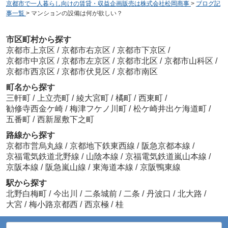
京都市で一人暮らし向けの賃貸・収益企画販売は株式会社松岡商事
>
ブログ記
事一覧
>
マンションの設備は何が欲しい？
市区町村から探す
京都市上京区
/
京都市右京区
/
京都市下京区
/
京都市中京区
/
京都市左京区
/
京都市北区
/
京都市山科区
/
京都市西京区
/
京都市伏見区
/
京都市南区
町名から探す
三軒町
/
上立売町
/
綾大宮町
/
橘町
/
西東町
/
勧修寺西金ケ崎
/
梅津フケノ川町
/
松ケ崎井出ケ海道町
/
五番町
/
西新屋敷下之町
路線から探す
京都市営烏丸線
/
京都地下鉄東西線
/
阪急京都本線
/
京福電気鉄道北野線
/
山陰本線
/
京福電気鉄道嵐山本線
/
京阪本線
/
阪急嵐山線
/
東海道本線
/
京阪鴨東線
駅から探す
北野白梅町
/
今出川
/
二条城前
/
二条
/
丹波口
/
北大路
/
大宮
/
梅小路京都西
/
西京極
/
桂