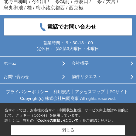
北野白梅町
/
今出川
/
二条城前
/
丹波口
/
二条
/
大宮
/
烏丸御池
/
桂
/
梅小路京都西
/
西京極
電話でお問い合わせ
営業時間：
9：30-18：00
定休日：
第2第3火曜日・水曜日
ホーム
会社概要
お問い合わせ
物件リクエスト
プライバシーポリシー
利用規約
アクセスマップ
PCサイト
Copyright(c) 株式会社松岡商事 All rights reserved.
当サイトでは、お客様の当サイト利用状況把握、サービス向上検討を目的と
して、クッキー（Cookie）を使用しています。
詳しくは、当社の
「Cookieの取扱いについて」
をご確認ください。
閉じる