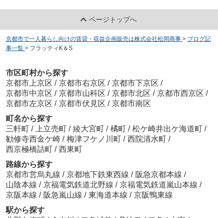
ページトップへ
京都市で一人暮らし向けの賃貸・収益企画販売は株式会社松岡商事
>
ブログ記
事一覧
>
フラッティK＆S
市区町村から探す
京都市上京区
/
京都市右京区
/
京都市下京区
/
京都市中京区
/
京都市山科区
/
京都市北区
/
京都市西京区
/
京都市左京区
/
京都市伏見区
/
京都市南区
町名から探す
三軒町
/
上立売町
/
綾大宮町
/
橘町
/
松ケ崎井出ケ海道町
/
勧修寺西金ケ崎
/
梅津フケノ川町
/
西院清水町
/
西京極橋詰町
/
西東町
路線から探す
京都市営烏丸線
/
京都地下鉄東西線
/
阪急京都本線
/
山陰本線
/
京福電気鉄道北野線
/
京福電気鉄道嵐山本線
/
京阪本線
/
阪急嵐山線
/
東海道本線
/
京阪鴨東線
駅から探す