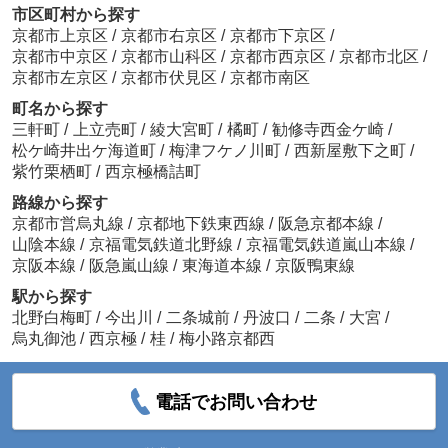
市区町村から探す
京都市上京区
/
京都市右京区
/
京都市下京区
/
京都市中京区
/
京都市山科区
/
京都市西京区
/
京都市北区
/
京都市左京区
/
京都市伏見区
/
京都市南区
町名から探す
三軒町
/
上立売町
/
綾大宮町
/
橘町
/
勧修寺西金ケ崎
/
松ケ崎井出ケ海道町
/
梅津フケノ川町
/
西新屋敷下之町
/
紫竹栗栖町
/
西京極橋詰町
路線から探す
京都市営烏丸線
/
京都地下鉄東西線
/
阪急京都本線
/
山陰本線
/
京福電気鉄道北野線
/
京福電気鉄道嵐山本線
/
京阪本線
/
阪急嵐山線
/
東海道本線
/
京阪鴨東線
駅から探す
北野白梅町
/
今出川
/
二条城前
/
丹波口
/
二条
/
大宮
/
烏丸御池
/
西京極
/
桂
/
梅小路京都西
電話でお問い合わせ