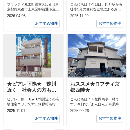
る大人気物件✨
フラッティ丸太町御前6.1万円1Ｋ
こんにちは！今日は、円町駅から
京都府京都市上京区御前通下立売
徒歩5分の便利な立地にあるお部
下る下之町山陰本線「円町」駅
屋をご紹介します。快適設備充実
2026-04-06
2025-11-29
&nbs...
の1K ...
おすすめ物件
おすすめ物件
★ピアレ下鴨★ 鴨川
おススメ★ロフティ京
近く 社会人の方もお
都西陣★
すすめ
ピアレ下鴨 ★★★鴨川近くの高
こんにちは＾＾松岡商事 林で
級住宅エリアです。河原町も行き
す。今日で「あんぱん」も最終回
やすいエリア★★★礼金０円3.5
となり、あんぱんロスで
2025-11-01
2025-09-26
万円 共...
す・・・・涙長かった...
おすすめ物件
おすすめ物件