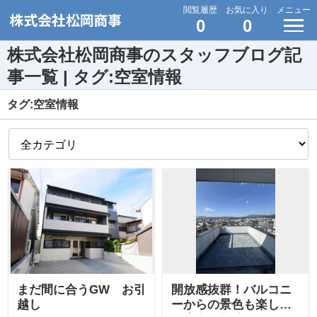
閲覧履歴
お気に入り
メニュー
0
0
株式会社松岡商事のスタッフブログ記
事一覧 | タグ:空室情報
タグ:空室情報
まだ間に合うGW お引
開放感抜群！バルコニ
越し
ーからの景色も楽しめ