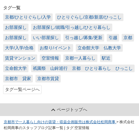
タグ一覧
京都/ひとりぐらし/入学
ひとりぐらし/京都/新居/ひっこし
お部屋探し
お部屋探し/就職/引っ越し/ひとり暮らし
お部屋探し
いい部屋探し
引っ越し/募集/更新
引越
京都
大学/入学/合格
お祭り/イベント
立命館大学 仏教大学
賃貸マンション
空室情報
京都一人暮らし
駅近
立命館大学
祇園祭 山鉾巡行 京都 ひとり暮らし ひっこし
京都市 貸家
京都市賃貸
タグ一覧ページへ
ページトップへ
京都市で一人暮らし向けの賃貸・収益企画販売は株式会社松岡商事
>
株式会社
松岡商事のスタッフブログ記事一覧 | タグ:空室情報