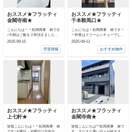
おススメ★フラッティ
おススメ★フラッティ
金閣寺南★
千本鞍馬口★
こんにちは＾＾松岡商事 林です
こんにちは！松岡商事 林です＾
♪今朝はご飯を２杯頂きました。
＾昨夜はクリームシチューでした
炊き立てはやっぱり美味しいです
♪（ちなみにシチューには、ご飯
2025-09-15
2025-09-12
ね～さて京...
派です。）...
空室情報
おすすめ物件
おススメ★フラッティ
おススメ★フラッティ
上七軒★
金閣寺南★
皆様こんにちは＾＾松岡商事 林
皆様こんにちは^^松岡商事 林で
です♪火曜日・水曜日は定休日を
す。まだまだ暑い日々が続きます