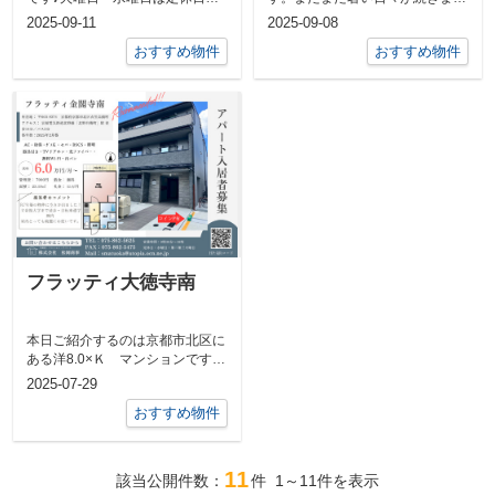
頂戴しておりました。定休日の間
が、朝晩と少し秋の香りがしてき
2025-09-11
2025-09-08
にもお部屋...
ましたね...
おすすめ物件
おすすめ物件
フラッティ大徳寺南
本日ご紹介するのは京都市北区に
ある洋8.0×Ｋ マンションです
R7年築の浅築で内観も綺麗で設
2025-07-29
備も充実...
おすすめ物件
11
該当公開件数：
件
1～11
件を表示