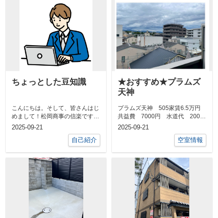
ちょっとした豆知識
★おすすめ★プラムズ
天神
こんにちは。そして、皆さんはじ
プラムズ天神 505家賃6.5万円
めまして！松岡商事の信楽です。
共益費 7000円 水道代 2000
これから日々の不動産業務の中で
円 1K 京都府京都市上京...
2025-09-21
2025-09-21
得た知識や...
自己紹介
空室情報