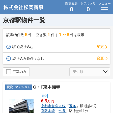
閲覧履歴
お気に入り
メニュー
0
0
京都駅物件一覧
6
1
1～6
該当物件数
件
空き数
件
件を表示
駅で絞り込む
変更
変更
絞り込み条件：
なし
空室のみ
G・F東本願寺
賃貸 | マンション
敷0
6.5
万円
京都市営烏丸線
「
五条
」駅 徒歩8分
京阪本線
「
七条
」駅 徒歩11分