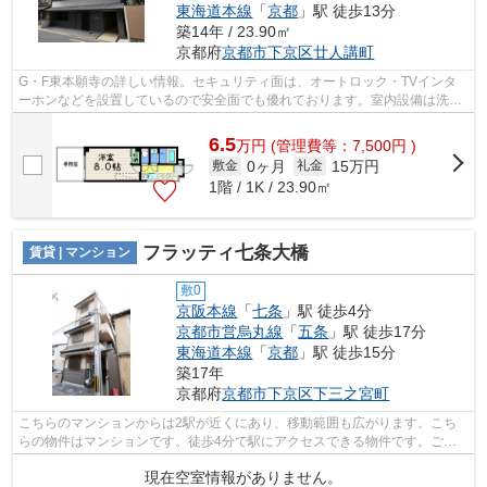
東海道本線
「
京都
」駅 徒歩13分
築14年 / 23.90㎡
京都府
京都市下京区
廿人講町
G・F東本願寺の詳しい情報。セキュリティ面は、オートロック・TVインタ
ーホンなどを設置しているので安全面でも優れております。室内設備は洗面
化粧台・浴室乾燥機などが揃っており、...
6.5
万
円
(管理費等：7,500円 )
0ヶ月
15万円
敷金
礼金
1階 / 1K / 23.90㎡
フラッティ七条大橋
賃貸 | マンション
敷0
京阪本線
「
七条
」駅 徒歩4分
京都市営烏丸線
「
五条
」駅 徒歩17分
東海道本線
「
京都
」駅 徒歩15分
築17年
京都府
京都市下京区
下三之宮町
こちらのマンションからは2駅が近くにあり、移動範囲も広がります。こち
らの物件はマンションです。徒歩4分で駅にアクセスできる物件です。ご希
望の賃貸物件が見つからなくてお困りの...
現在空室情報がありません。