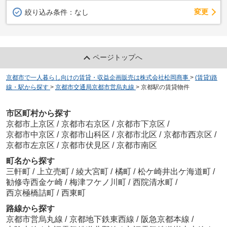
変更
絞り込み条件：
なし
ページトップへ
京都市で一人暮らし向けの賃貸・収益企画販売は株式会社松岡商事
>
(賃貸)路
線・駅から探す
>
京都市交通局京都市営烏丸線
>
京都駅の賃貸物件
市区町村から探す
京都市上京区
/
京都市右京区
/
京都市下京区
/
京都市中京区
/
京都市山科区
/
京都市北区
/
京都市西京区
/
京都市左京区
/
京都市伏見区
/
京都市南区
町名から探す
三軒町
/
上立売町
/
綾大宮町
/
橘町
/
松ケ崎井出ケ海道町
/
勧修寺西金ケ崎
/
梅津フケノ川町
/
西院清水町
/
西京極橋詰町
/
西東町
路線から探す
京都市営烏丸線
/
京都地下鉄東西線
/
阪急京都本線
/