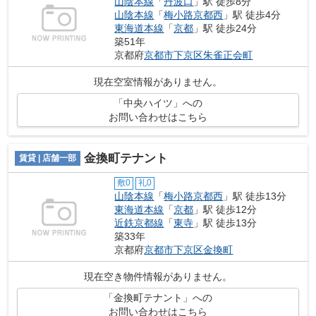
山陰本線
「
丹波口
」駅 徒歩8分
山陰本線
「
梅小路京都西
」駅 徒歩4分
東海道本線
「
京都
」駅 徒歩24分
築51年
京都府
京都市下京区
朱雀正会町
現在空室情報がありません。
「中央ハイツ」への
お問い合わせはこちら
金換町テナント
賃貸 | 店舗一部
敷0
礼0
山陰本線
「
梅小路京都西
」駅 徒歩13分
東海道本線
「
京都
」駅 徒歩12分
近鉄京都線
「
東寺
」駅 徒歩13分
築33年
京都府
京都市下京区
金換町
現在空き物件情報がありません。
「金換町テナント」への
お問い合わせはこちら