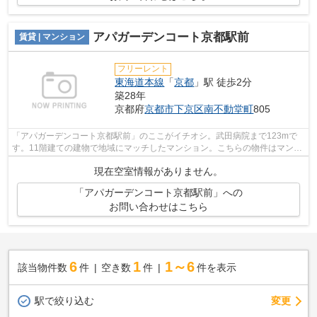
アパガーデンコート京都駅前
賃貸 | マンション
フリーレント
東海道本線
「
京都
」駅 徒歩2分
築28年
京都府
京都市下京区
南不動堂町
805
「アパガーデンコート京都駅前」のここがイチオシ。武田病院まで123mで
す。11階建ての建物で地域にマッチしたマンション。こちらの物件はマンシ
ョンです。当社スタッフが地域の賃貸情...
現在空室情報がありません。
「アパガーデンコート京都駅前」への
お問い合わせはこちら
6
1
1～6
該当物件数
件
空き数
件
件を表示
駅で絞り込む
変更