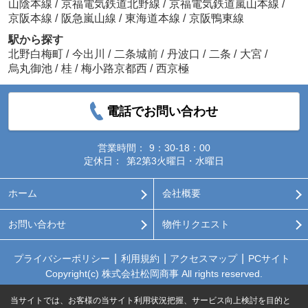
山陰本線
/
京福電気鉄道北野線
/
京福電気鉄道嵐山本線
/
京阪本線
/
阪急嵐山線
/
東海道本線
/
京阪鴨東線
駅から探す
北野白梅町
/
今出川
/
二条城前
/
丹波口
/
二条
/
大宮
/
烏丸御池
/
桂
/
梅小路京都西
/
西京極
電話でお問い合わせ
営業時間：
9：30-18：00
定休日：
第2第3火曜日・水曜日
ホーム
会社概要
お問い合わせ
物件リクエスト
プライバシーポリシー
利用規約
アクセスマップ
PCサイト
Copyright(c) 株式会社松岡商事 All rights reserved.
当サイトでは、お客様の当サイト利用状況把握、サービス向上検討を目的と