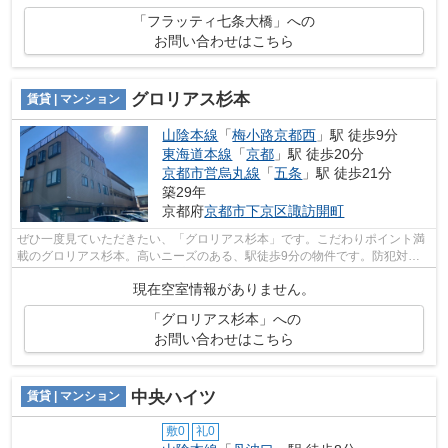
「フラッティ七条大橋」への
お問い合わせはこちら
グロリアス杉本
賃貸 | マンション
山陰本線
「
梅小路京都西
」駅 徒歩9分
東海道本線
「
京都
」駅 徒歩20分
京都市営烏丸線
「
五条
」駅 徒歩21分
築29年
京都府
京都市下京区
諏訪開町
ぜひ一度見ていただきたい、「グロリアス杉本」です。こだわりポイント満
載のグロリアス杉本。高いニーズのある、駅徒歩9分の物件です。防犯対策
もバッチリなマンションタイプの物件で...
現在空室情報がありません。
「グロリアス杉本」への
お問い合わせはこちら
中央ハイツ
賃貸 | マンション
敷0
礼0