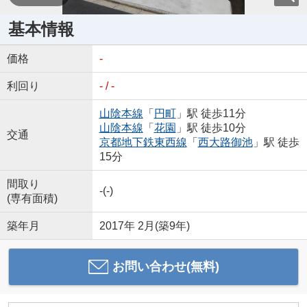
基本情報
価格
-
利回り
- / -
山陰本線
「
円町
」駅 徒歩11分
山陰本線
「
花園
」駅 徒歩10分
交通
京都地下鉄東西線
「
西大路御池
」駅 徒歩
15分
間取り
-(-)
(専有面積)
築年月
2017年 2月(築9年)
お問い合わせ(無料)