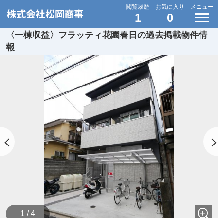
閲覧履歴
お気に入り
メニュー
1
0
〈一棟収益〉フラッティ花園春日の過去掲載物件情
報
1 / 4