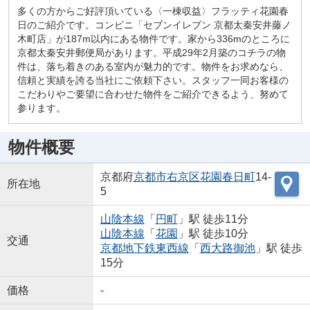
多くの方からご好評頂いている〈一棟収益〉フラッティ花園春
日のご紹介です。コンビニ「セブンイレブン 京都太秦安井藤ノ
木町店」が187m以内にある物件です。家から336mのところに
京都太秦安井郵便局があります。平成29年2月築のコチラの物
件は、落ち着きのある室内が魅力的です。物件をお求めなら、
信頼と実績を誇る当社にご依頼下さい。スタッフ一同お客様の
こだわりやご要望に合わせた物件をご紹介できるよう、努めて
参ります。
物件概要
京都府
京都市右京区
花園春日町
14-
所在地
5
山陰本線
「
円町
」駅 徒歩11分
山陰本線
「
花園
」駅 徒歩10分
交通
京都地下鉄東西線
「
西大路御池
」駅 徒歩
15分
価格
-