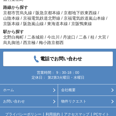
路線から探す
京都市営烏丸線
/
阪急京都本線
/
京都地下鉄東西線
/
山陰本線
/
京福電気鉄道北野線
/
京福電気鉄道嵐山本線
/
京阪本線
/
阪急嵐山線
/
東海道本線
/
京阪鴨東線
駅から探す
北野白梅町
/
二条城前
/
今出川
/
丹波口
/
二条
/
桂
/
大宮
/
烏丸御池
/
西京極
/
梅小路京都西
電話でお問い合わせ
営業時間：
9：30-18：00
定休日：
第2第3火曜日・水曜日
ホーム
会社概要
お問い合わせ
物件リクエスト
プライバシーポリシー
利用規約
アクセスマップ
PCサイト