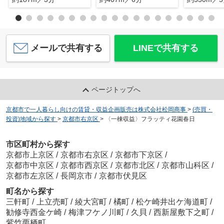
メールで共有する
LINEで共有する
ページトップへ
京都市で一人暮らし向けの賃貸・収益企画販売は株式会社松岡商事
>
(売買・
投資)地域から探す
>
京都市右京区
>
〈一棟収益〉フラッティ花園春日
市区町村から探す
京都市上京区
/
京都市右京区
/
京都市下京区
/
京都市中京区
/
京都市西京区
/
京都市北区
/
京都市山科区
/
京都市左京区
/
長岡京市
/
京都市伏見区
町名から探す
三軒町
/
上立売町
/
綾大宮町
/
橘町
/
松ケ崎井出ケ海道町
/
勧修寺西金ケ崎
/
梅津フケノ川町
/
久貝
/
西新屋敷下之町
/
紫竹栗栖町