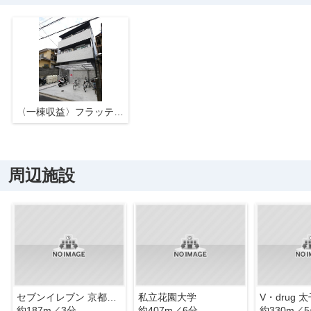
〈一棟収益〉フラッティ花園春日
周辺施設
セブンイレブン 京都太秦安井藤ノ木町店
私立花園大学
V・drug 
約187m／3分
約407m／6分
約330m／