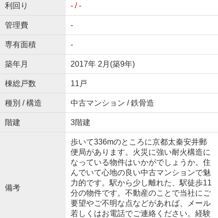
利回り
- / -
管理費
-
専有面積
-
築年月
2017年 2月(築9年)
棟総戸数
11戸
種別 / 構造
中古マンション / 鉄骨造
階建
3階建
歩いて336mのところに京都太秦安井郵
便局があります。火災に強い耐火構造に
なっている物件はいかがでしょうか。住
んでいて心地の良い中古マンションで魅
力的です。駅から少し離れた、駅徒歩11
備考
分の物件です。不動産のことで当社にご
要望やご不明な点などがあれば、メール
若しくはお電話でご連絡ください。経験