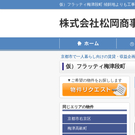
京都市で一人暮らし向けの賃貸・収益企
仮）フラッティ梅津段町
▼ご希望の物件をお探しします
同じエリアの物件
京都市右京区
梅津高畝町