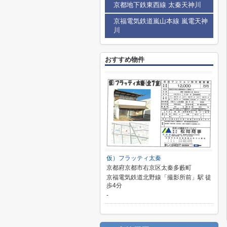
京都地下鉄東西線 太秦天神川
京福電気鉄道嵐山本線 嵐電天神
川
おすすめ物件
仮）フラッティ太秦
京都府京都市右京区太秦多藪町
京福電気鉄道北野線「撮影所前」駅 徒
歩4分
-