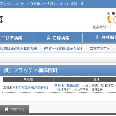
仮）フラッティ梅津段町 傾斜地よりも工事費をダウンさせ...／京都市で一人暮らし向けの賃貸・収益企画販売は株式会社松岡商事
営業時間：9：30
画販売は株式会社松岡商事
>
(売買・投資)地域から探す
>
京都市右京区
>
仮）フラッティ梅津段町
所在地
交通
京都地下鉄東西線
「
太秦天神川
」駅 徒歩21
京都府
京都市右京区
梅津高畝町
3
「梅津段町」バス停下車 徒歩2分
物件情報