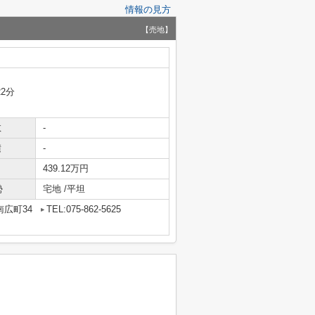
情報の見方
【売地】
22分
数
-
積
-
439.12万円
勢
宅地 /平坦
広町34
TEL:075-862-5625