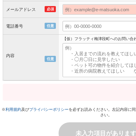
メールアドレス
必須
電話番号
任意
【仮）フラッティ梅津段町へのお問い合
内容
任意
※
利用規約
及び
プライバシーポリシー
を必ずお読みください。左記内容に同
さい。
未入力項目がありま