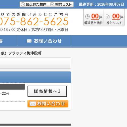
最終更新：2026年08月07日
00
00
件
件
最近見た物件
検討リスト
-18：00
定休日：第2第3火曜日・水曜日
仮）フラッティ梅津段町
販売情報へ
～22分