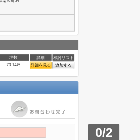
津南広町34
坪数
詳細
検討リスト
70.14坪
詳細を見る
追加する
0
/
2