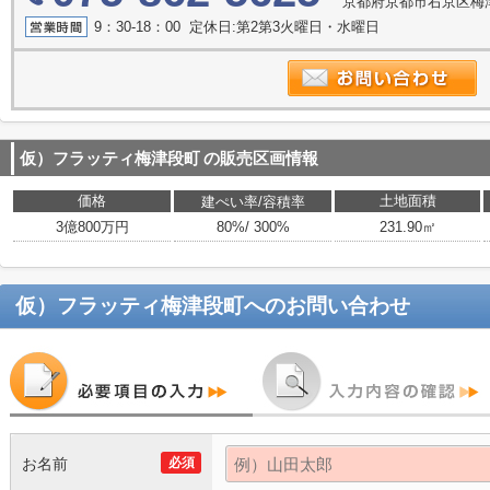
京都府京都市右京区梅
9：30-18：00 定休日:第2第3火曜日・水曜日
仮）フラッティ梅津段町
の販売区画情報
価格
土地面積
建ぺい率/容積率
3億800万円
80%/ 300%
231.90㎡
仮）フラッティ梅津段町
へのお問い合わせ
お名前
必須