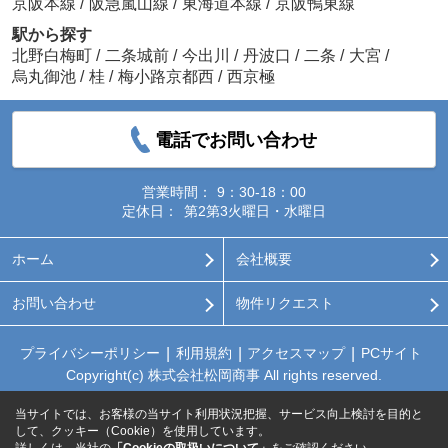
京阪本線
/
阪急嵐山線
/
東海道本線
/
京阪鴨東線
駅から探す
北野白梅町
/
二条城前
/
今出川
/
丹波口
/
二条
/
大宮
/
烏丸御池
/
桂
/
梅小路京都西
/
西京極
電話でお問い合わせ
営業時間：
9：30-18：00
定休日：
第2第3火曜日・水曜日
ホーム
会社概要
お問い合わせ
物件リクエスト
プライバシーポリシー
利用規約
アクセスマップ
PCサイト
Copyright(c) 株式会社松岡商事 All rights reserved.
当サイトでは、お客様の当サイト利用状況把握、サービス向上検討を目的と
して、クッキー（Cookie）を使用しています。