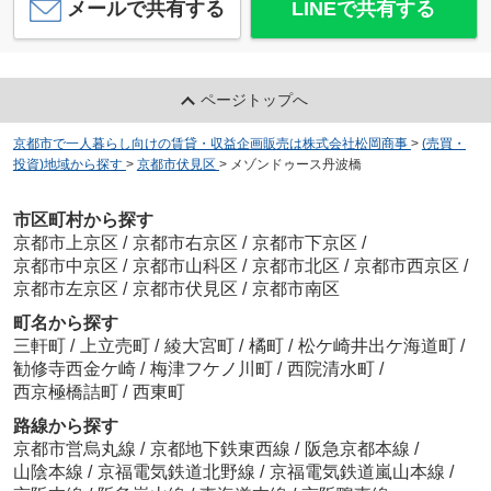
メールで共有する
LINEで共有する
ページトップへ
京都市で一人暮らし向けの賃貸・収益企画販売は株式会社松岡商事
>
(売買・
投資)地域から探す
>
京都市伏見区
>
メゾンドゥース丹波橋
市区町村から探す
京都市上京区
/
京都市右京区
/
京都市下京区
/
京都市中京区
/
京都市山科区
/
京都市北区
/
京都市西京区
/
京都市左京区
/
京都市伏見区
/
京都市南区
町名から探す
三軒町
/
上立売町
/
綾大宮町
/
橘町
/
松ケ崎井出ケ海道町
/
勧修寺西金ケ崎
/
梅津フケノ川町
/
西院清水町
/
西京極橋詰町
/
西東町
路線から探す
京都市営烏丸線
/
京都地下鉄東西線
/
阪急京都本線
/
山陰本線
/
京福電気鉄道北野線
/
京福電気鉄道嵐山本線
/