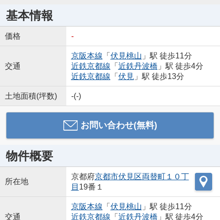
基本情報
価格
-
京阪本線
「
伏見桃山
」駅 徒歩11分
交通
近鉄京都線
「
近鉄丹波橋
」駅 徒歩4分
近鉄京都線
「
伏見
」駅 徒歩13分
土地面積(坪数)
-(-)
お問い合わせ(無料)
物件概要
京都府
京都市伏見区
両替町１０丁
所在地
目
19番１
京阪本線
「
伏見桃山
」駅 徒歩11分
交通
近鉄京都線
「
近鉄丹波橋
」駅 徒歩4分